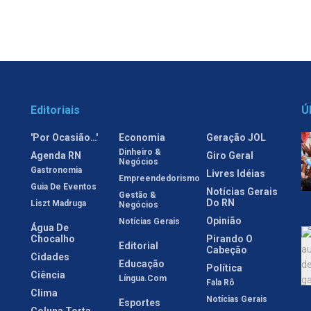
Editoriais
Ú
'Por Ocasião…'
Economia
Geração JOL
Dinheiro &
Agenda RN
Giro Geral
Negócios
Gastronomia
Livres Idéias
Empreendedorismo
Guia De Eventos
Notícias Gerais
Gestão &
Do RN
Liszt Madruga
Negócios
Opinião
Notícias Gerais
Água De
Chocalho
Pirando O
Editorial
Cabeção
Cidades
Educação
Política
Ciência
Língua.com
Fala Rô
Clima
Notícias Gerais
Esportes
Coluna Torta