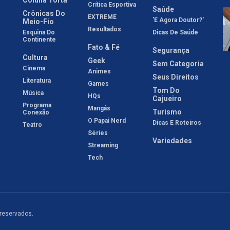
Crítica Esportiva
Saúde
Crônicas Do
EXTREME
'E Agora Doutor?'
Meio-Fio
Resultados
Esquina Do
Dicas De Saúde
Continente
Fato & Fé
Segurança
Cultura
Geek
Sem Categoria
Cinema
Animes
Seus Direitos
Literatura
Games
Tom Do
Música
HQs
Cajueiro
Programa
Mangás
Turismo
Conexão
O Papai Nerd
Dicas E Roteiros
Teatro
Séries
Variedades
Streaming
Tech
 reservados.