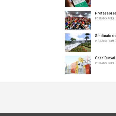
Professores 
POSTADO POR
L
Sindicato d
POSTADO POR
L
Casa Durval
POSTADO POR
L