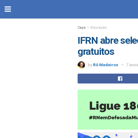
Capa
Educação
IFRN abre sele
gratuitos
by
Rô Medeiros
7 ano