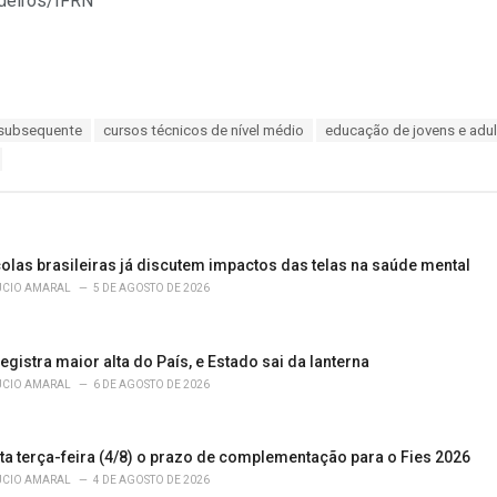
edeiros/IFRN
 subsequente
cursos técnicos de nível médio
educação de jovens e adu
olas brasileiras já discutem impactos das telas na saúde mental
ÚCIO AMARAL
5 DE AGOSTO DE 2026
egistra maior alta do País, e Estado sai da lanterna
ÚCIO AMARAL
6 DE AGOSTO DE 2026
ta terça-feira (4/8) o prazo de complementação para o Fies 2026
ÚCIO AMARAL
4 DE AGOSTO DE 2026