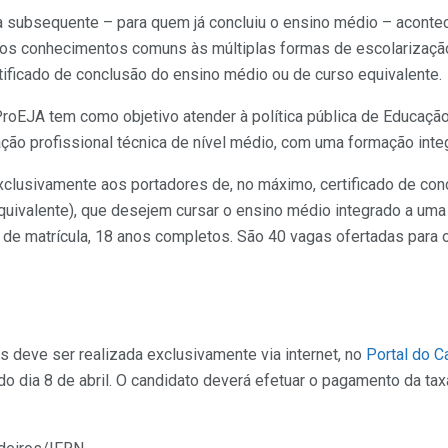
a subsequente – para quem já concluiu o ensino médio – aconte
os conhecimentos comuns às múltiplas formas de escolarizaçã
rtificado de conclusão do ensino médio ou de curso equivalente.
ProEJA tem como objetivo atender à política pública de Educaçã
ção profissional técnica de nível médio, com uma formação integ
xclusivamente aos portadores de, no máximo, certificado de con
uivalente), que desejem cursar o ensino médio integrado a uma
a de matrícula, 18 anos completos. São 40 vagas ofertadas para 
s deve ser realizada exclusivamente via internet, no
Portal do C
o dia 8 de abril. O candidato deverá efetuar o pagamento da taxa