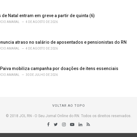
de Natal entram em greve a partir de quinta (6)
ÚCIO AMARAL
4 DE AGOSTO DE 2026
enuncia atraso no salário de aposentados e pensionistas do RN
ÚCIO AMARAL
4 DE AGOSTO DE 2026
 Paiva mobiliza campanha por doações de itens essenciais
ÚCIO AMARAL
30 DE JULHO DE 2026
VOLTAR AO TOPO
© 2018 JOL RN - O Seu Jornal Online do RN. Todos os direitos reservados.