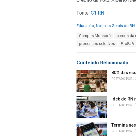
Crédito da Foto: Alberto M
Fonte:
G1 RN
C
Educação
,
Notícias Gerais do RN
a
T
Campus Mossoró
cursos da
t
a
e
processos seletivos
ProEJA
g
g
s
o
:
r
Conteúdo Relacionado
i
e
80% das esc
s
POSTADO POR
L
:
Ideb do RN r
POSTADO POR
L
Termina nes
POSTADO POR
L