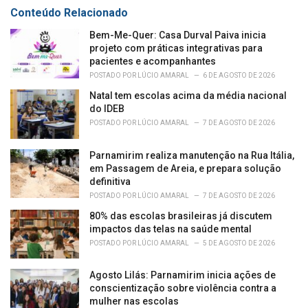
s
Conteúdo Relacionado
:
Bem-Me-Quer: Casa Durval Paiva inicia
projeto com práticas integrativas para
pacientes e acompanhantes
POSTADO POR
LÚCIO AMARAL
6 DE AGOSTO DE 2026
Natal tem escolas acima da média nacional
do IDEB
POSTADO POR
LÚCIO AMARAL
7 DE AGOSTO DE 2026
Parnamirim realiza manutenção na Rua Itália,
em Passagem de Areia, e prepara solução
definitiva
POSTADO POR
LÚCIO AMARAL
7 DE AGOSTO DE 2026
80% das escolas brasileiras já discutem
impactos das telas na saúde mental
POSTADO POR
LÚCIO AMARAL
5 DE AGOSTO DE 2026
Agosto Lilás: Parnamirim inicia ações de
conscientização sobre violência contra a
mulher nas escolas