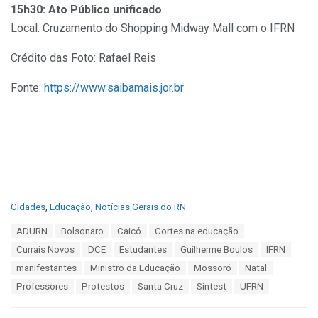
15h30: Ato Público unificado
Local: Cruzamento do Shopping Midway Mall com o IFRN
Crédito das Foto:
Rafael
Reis
Fonte:
https://www.saibamais.jor.br
C
Cidades
,
Educação
,
Notícias Gerais do RN
a
T
ADURN
Bolsonaro
Caicó
Cortes na educação
t
a
e
Currais Novos
DCE
Estudantes
Guilherme Boulos
IFRN
g
g
s
manifestantes
Ministro da Educação
Mossoró
Natal
o
:
r
Professores
Protestos
Santa Cruz
Sintest
UFRN
i
e