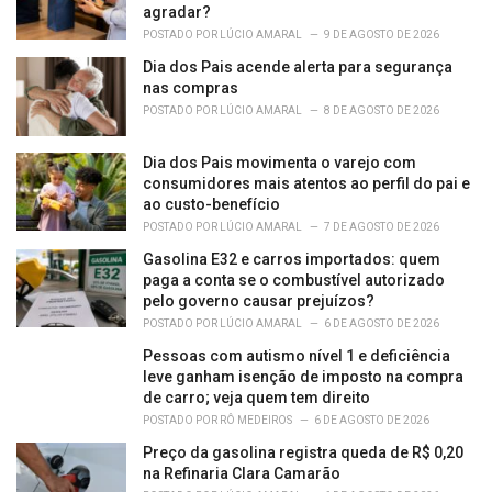
agradar?
POSTADO POR
LÚCIO AMARAL
9 DE AGOSTO DE 2026
Dia dos Pais acende alerta para segurança
nas compras
POSTADO POR
LÚCIO AMARAL
8 DE AGOSTO DE 2026
Dia dos Pais movimenta o varejo com
consumidores mais atentos ao perfil do pai e
ao custo-benefício
POSTADO POR
LÚCIO AMARAL
7 DE AGOSTO DE 2026
Gasolina E32 e carros importados: quem
paga a conta se o combustível autorizado
pelo governo causar prejuízos?
POSTADO POR
LÚCIO AMARAL
6 DE AGOSTO DE 2026
Pessoas com autismo nível 1 e deficiência
leve ganham isenção de imposto na compra
de carro; veja quem tem direito
POSTADO POR
RÔ MEDEIROS
6 DE AGOSTO DE 2026
Preço da gasolina registra queda de R$ 0,20
na Refinaria Clara Camarão