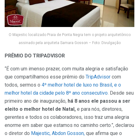
O Majestic localizado Praia de Ponta Negra tem o projeto arquitetônico
assinado pela arquiteta Samara Gosson – Foto: Divulgação
PRÊMIO DO TRIPADVISOR
“É com um imenso prazer, com muita alegria e satisfação
que compartilhamos esse prêmio do
TripAdvisor
com
todos, sermos o
4º melhor hotel de luxo no Brasil, e o
melhor hotel da cidade pelo 8º ano consecutivo.
Desde seu
primeiro ano de inauguração,
há 8 anos ele passou a ser
eleito o melhor hotel de Natal,
e para nós, diretores,
gerentes e todos os colaboradores, isso traz uma alegria
enorme em saber que estamos no caminho certo.”, declarou
o diretor do
Majestic,
Abdon Gosson,
que afirma que o