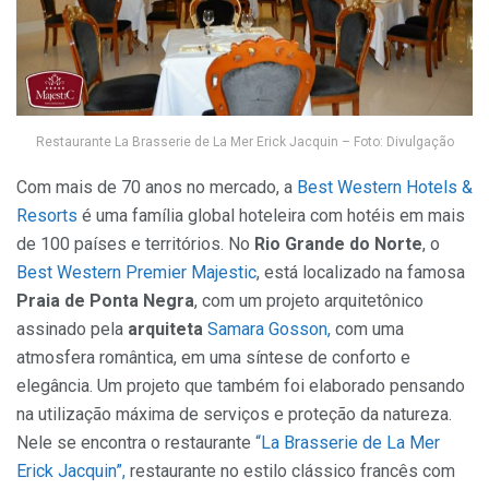
Restaurante La Brasserie de La Mer Erick Jacquin – Foto: Divulgação
Com mais de 70 anos no mercado, a
Best Western Hotels &
Resorts
é uma família global hoteleira com hotéis em mais
de 100 países e territórios. No
Rio Grande do Norte
, o
Best Western Premier Majestic
, está localizado na famosa
Praia de Ponta Negra
, com um projeto arquitetônico
assinado pela
arquiteta
Samara Gosson,
com uma
atmosfera romântica, em uma síntese de conforto e
elegância. Um projeto que também foi elaborado pensando
na utilização máxima de serviços e proteção da natureza.
Nele se encontra o restaurante
“La Brasserie de La Mer
Erick Jacquin”,
restaurante no estilo clássico francês com