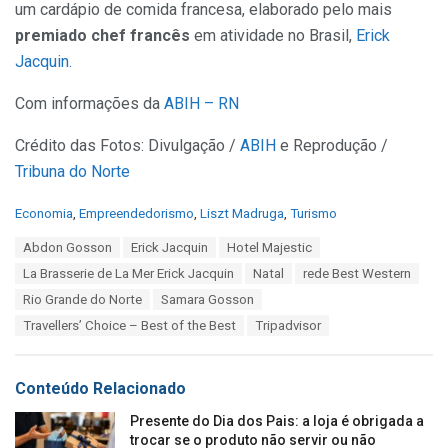
um cardápio de comida francesa, elaborado pelo mais
premiado chef francês
em atividade no Brasil,
Erick
Jacquin.
Com informações da
ABIH – RN
Crédito das Fotos: Divulgação /
ABIH
e Reprodução /
Tribuna do Norte
C
Economia
,
Empreendedorismo
,
Liszt Madruga
,
Turismo
a
T
Abdon Gosson
Erick Jacquin
Hotel Majestic
t
a
e
La Brasserie de La Mer Erick Jacquin
Natal
rede Best Western
g
g
s
Rio Grande do Norte
Samara Gosson
o
:
r
Travellers’ Choice – Best of the Best
Tripadvisor
i
e
s
Conteúdo Relacionado
:
Presente do Dia dos Pais: a loja é obrigada a
trocar se o produto não servir ou não