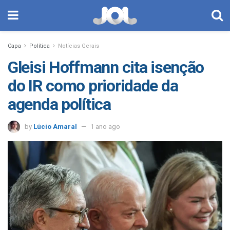
Capa
Política
Notícias Gerais
Gleisi Hoffmann cita isenção
do IR como prioridade da
agenda política
by
Lúcio Amaral
1 ano ago