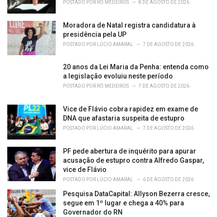
POSTADO POR
RÔ MEDEIROS
8 DE AGOSTO DE 2026
Moradora de Natal registra candidatura à
presidência pela UP
POSTADO POR
LÚCIO AMARAL
7 DE AGOSTO DE 2026
20 anos da Lei Maria da Penha: entenda como
a legislação evoluiu neste período
POSTADO POR
RÔ MEDEIROS
7 DE AGOSTO DE 2026
Vice de Flávio cobra rapidez em exame de
DNA que afastaria suspeita de estupro
POSTADO POR
LÚCIO AMARAL
7 DE AGOSTO DE 2026
PF pede abertura de inquérito para apurar
acusação de estupro contra Alfredo Gaspar,
vice de Flávio
POSTADO POR
LÚCIO AMARAL
6 DE AGOSTO DE 2026
Pesquisa DataCapital: Allyson Bezerra cresce,
segue em 1º lugar e chega a 40% para
Governador do RN