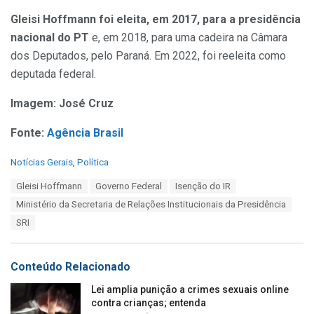
Gleisi Hoffmann foi eleita, em 2017, para a presidência
nacional do PT
e, em 2018, para uma cadeira na Câmara
dos Deputados, pelo Paraná. Em 2022, foi reeleita como
deputada federal.
Imagem: José Cruz
Fonte:
Agência Brasil
C
Notícias Gerais
,
Política
a
T
Gleisi Hoffmann
Governo Federal
Isenção do IR
t
a
e
Ministério da Secretaria de Relações Institucionais da Presidência
g
g
s
SRI
o
:
r
i
e
Conteúdo Relacionado
s
:
Lei amplia punição a crimes sexuais online
contra crianças; entenda