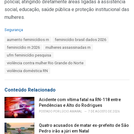
policial, atingindo diretamente áreas ligadas à assistência
social, educação, saúde pública e proteção institucional das
mulheres.
C
Segurança
a
T
aumento feminicídios rn
feminicídio brasil dados 2026
t
a
e
feminicídio rn 2026
mulheres assassinadas rn
g
g
s
ufrn feminicídio pesquisa
o
:
r
violência contra mulher Rio Grande do Norte
i
violência doméstica RN
e
s
:
Conteúdo Relacionado
Acidente com vítima fatal na RN-118 entre
Pendências e Alto do Rodrigues
POSTADO POR
LÚCIO AMARAL
7 DE AGOSTO DE 2026
Quatro acusados de matar ex-prefeito de São
Pedro irão a júri em Natal