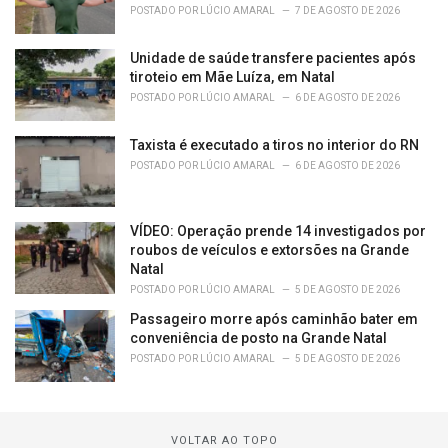
POSTADO POR
LÚCIO AMARAL
7 DE AGOSTO DE 2026
Unidade de saúde transfere pacientes após
tiroteio em Mãe Luíza, em Natal
POSTADO POR
LÚCIO AMARAL
6 DE AGOSTO DE 2026
Taxista é executado a tiros no interior do RN
POSTADO POR
LÚCIO AMARAL
6 DE AGOSTO DE 2026
VÍDEO: Operação prende 14 investigados por
roubos de veículos e extorsões na Grande
Natal
POSTADO POR
LÚCIO AMARAL
5 DE AGOSTO DE 2026
Passageiro morre após caminhão bater em
conveniência de posto na Grande Natal
POSTADO POR
LÚCIO AMARAL
5 DE AGOSTO DE 2026
VOLTAR AO TOPO