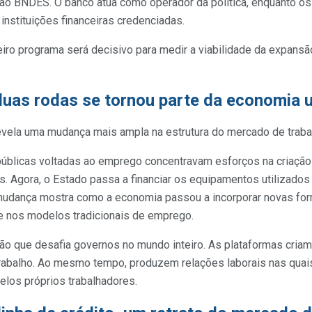
 ao BNDES. O banco atua como operador da política, enquanto os
instituições financeiras credenciadas.
o programa será decisivo para medir a viabilidade da expans
duas rodas se tornou parte da economia 
vela uma mudança mais ampla na estrutura do mercado de trabalh
 públicas voltadas ao emprego concentravam esforços na criação
s. Agora, o Estado passa a financiar os equipamentos utilizados
 mudança mostra como a economia passou a incorporar novas fo
 nos modelos tradicionais de emprego.
ão que desafia governos no mundo inteiro. As plataformas cria
 trabalho. Ao mesmo tempo, produzem relações laborais nas quai
los próprios trabalhadores.