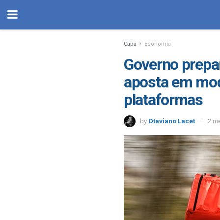
Capa
Economia
Governo prepar
aposta em mod
plataformas
by
Otaviano Lacet
2 m