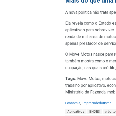
Mais do que uma l
A nova política não trata a
Ela revela como o Estado e
aplicativos para sobreviver
renda de milhares de motoc
apenas prestador de serviço 
O Move Motos nasce para re
também mostra como o merca
ocupação, nas quais crédito
Tags:
Move Motos, motocicli
trabalho por aplicativo, eco
Ministério da Fazenda, mobi
C
Economia
,
Empreendedorismo
a
T
Aplicativos
BNDES
crédit
t
a