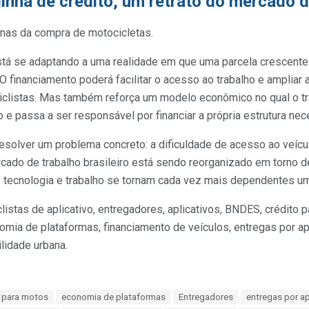
inha de crédito, um retrato do mercado d
penas da compra de motocicletas.
stá se adaptando a uma realidade em que uma parcela crescent
. O financiamento poderá facilitar o acesso ao trabalho e amplia
iclistas. Mas também reforça um modelo econômico no qual o tr
e passa a ser responsável por financiar a própria estrutura nece
solver um problema concreto: a dificuldade de acesso ao veícu
do de trabalho brasileiro está sendo reorganizado em torno 
, tecnologia e trabalho se tornam cada vez mais dependentes um
stas de aplicativo, entregadores, aplicativos, BNDES, crédito p
nomia de plataformas, financiamento de veículos, entregas por apl
lidade urbana.
o para motos
economia de plataformas
Entregadores
entregas por ap