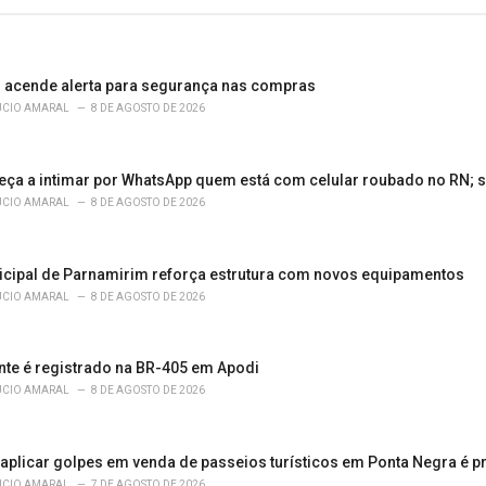
s acende alerta para segurança nas compras
ÚCIO AMARAL
8 DE AGOSTO DE 2026
eça a intimar por WhatsApp quem está com celular roubado no RN; s
ÚCIO AMARAL
8 DE AGOSTO DE 2026
cipal de Parnamirim reforça estrutura com novos equipamentos
ÚCIO AMARAL
8 DE AGOSTO DE 2026
nte é registrado na BR-405 em Apodi
ÚCIO AMARAL
8 DE AGOSTO DE 2026
 aplicar golpes em venda de passeios turísticos em Ponta Negra é p
ÚCIO AMARAL
7 DE AGOSTO DE 2026