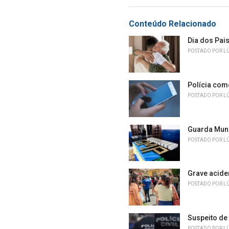
e
g
g
s
o
Conteúdo Relacionado
:
r
i
Dia dos Pai
e
POSTADO POR
L
s
:
Polícia com
POSTADO POR
L
Guarda Muni
POSTADO POR
L
Grave acide
POSTADO POR
L
Suspeito de
POSTADO POR
L