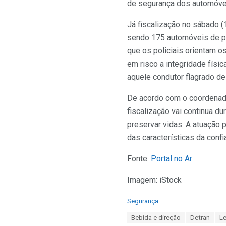
de segurança dos automóveis
Já fiscalização no sábado (1
sendo 175 automóveis de pa
que os policiais orientam o
em risco a integridade físic
aquele condutor flagrado d
De acordo com o coordenado
fiscalização vai continua du
preservar vidas. A atuação p
das características da conf
Fonte:
Portal no Ar
Imagem: iStock
C
Segurança
a
T
Bebida e direção
Detran
Le
t
a