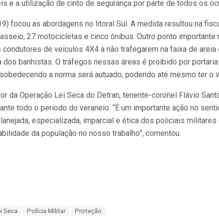
 e a utilização de cinto de segurança por parte de todos os oc
9) focou as abordagens no litoral Sul. A medida resultou na fisc
sseio, 27 motocicletas e cinco ônibus. Outro ponto importante
s condutores de veículos 4X4 a não trafegarem na faixa de areia 
a dos banhistas. O tráfegos nessas áreas é proibido por portaria
esobedecendo a norma será autuado, podendo até mesmo ter o ve
r da Operação Lei Seca do Detran, tenente-coronel Flávio Santo
rante todo o período do veraneio. “É um importante ação no senti
lanejada, especializada, imparcial e ética dos policiais militar
iabilidade da população no nosso trabalho”, comentou.
i Seca
Polícia Militar
Proteção