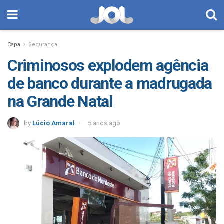
Capa
Segurança
Criminosos explodem agência
de banco durante a madrugada
na Grande Natal
by
Lúcio Amaral
5 anos ago