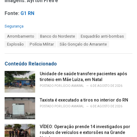
Imagens: Ayrton Freire
Fonte:
G1 RN
C
Segurança
a
T
Arrombamento
Banco do Nordeste
Esquadrão anti-bombas
t
a
e
Explosão
Polícia Militar
São Gonçalo do Amarante
g
g
s
o
:
r
Conteúdo Relacionado
i
e
Unidade de saúde transfere pacientes após
s
tiroteio em Mãe Luíza, em Natal
:
POSTADO POR
LÚCIO AMARAL
6 DE AGOSTO DE 2026
Taxista é executado a tiros no interior do RN
POSTADO POR
LÚCIO AMARAL
6 DE AGOSTO DE 2026
VÍDEO: Operação prende 14 investigados por
roubos de veículos e extorsões na Grande