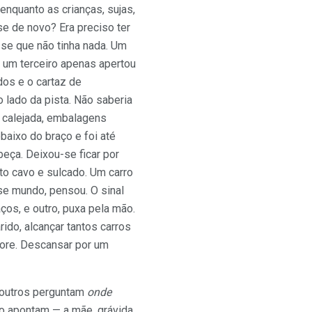
nquanto as crianças, sujas,
se de novo? Era preciso ter
se que não tinha nada. Um
, um terceiro apenas apertou
dos e o cartaz de
 lado da pista. Não saberia
 calejada, embalagens
baixo do braço e foi até
beça. Deixou-se ficar por
o cavo e sulcado. Um carro
se mundo, pensou. O sinal
ços, e outro, puxa pela mão.
ido, alcançar tantos carros
vore. Descansar por um
 outros perguntam
onde
o apontam — a mãe, grávida,