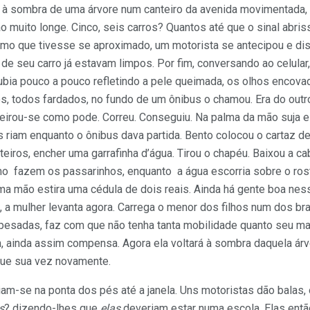
 à sombra de uma árvore num canteiro da avenida movimentada, e
 muito longe. Cinco, seis carros? Quantos até que o sinal abris
smo que tivesse se aproximado, um motorista se antecipou e dis
 de seu carro já estavam limpos. Por fim, conversando ao celular
ubia pouco a pouco refletindo a pele queimada, os olhos encova
, todos fardados, no fundo de um ônibus o chamou. Era do outro
ueirou-se como pode. Correu. Conseguiu. Na palma da mão suja e
 riam enquanto o ônibus dava partida. Bento colocou o cartaz de
eiros, encher uma garrafinha d’água. Tirou o chapéu. Baixou a ca
 fazem os passarinhos, enquanto a água escorria sobre o rost
ma mão estira uma cédula de dois reais. Ainda há gente boa nes
a mulher levanta agora. Carrega o menor dos filhos num dos bra
pesadas, faz com que não tenha tanta mobilidade quanto seu mar
m, ainda assim compensa. Agora ela voltará à sombra daquela ár
gue sua vez novamente.
iam-se na ponta dos pés até a janela. Uns motoristas dão balas,
s
? dizendo-lhes que
elas
deveriam estar numa escola. Elas entã