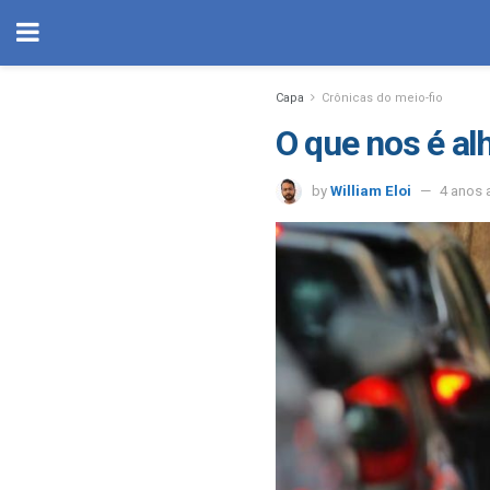
Capa
Crônicas do meio-fio
O que nos é al
by
William Eloi
4 anos 