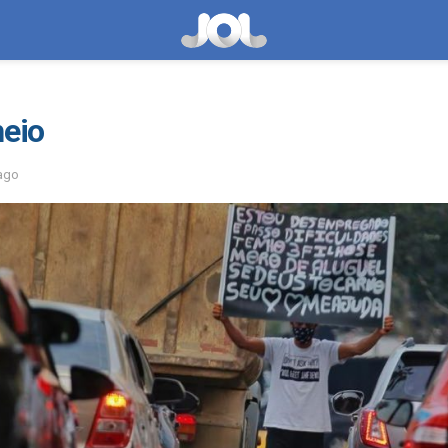
heio
ago