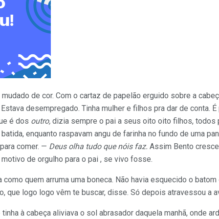
a mudado de cor. Com o cartaz de papelão erguido sobre a cabeç
. Estava desempregado. Tinha mulher e filhos pra dar de conta. É
que é dos
outro,
dizia sempre o pai a seus oito oito filhos, tod
ra batida, enquanto raspavam angu de farinha no fundo de uma 
 para comer. —
Deus olha tudo que nóis faz.
Assim Bento cresceu
 motivo de orgulho para o pai , se vivo fosse.
ela como quem arruma uma boneca. Não havia esquecido o batom 
, que logo logo vêm te buscar, disse. Só depois atravessou a a
inha à cabeça aliviava o sol abrasador daquela manhã, onde ardi