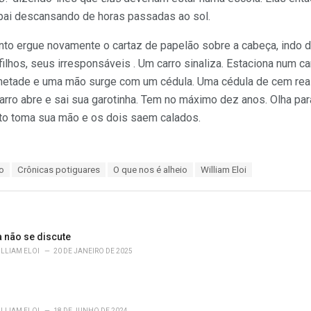
 pai descansando de horas passadas ao sol.
Bento ergue novamente o cartaz de papelão sobre a cabeça, indo 
ilhos, seus irresponsáveis . Um carro sinaliza. Estaciona num ca
a metade e uma mão surge com um cédula. Uma cédula de cem reai
arro abre e sai sua garotinha. Tem no máximo dez anos. Olha para
to toma sua mão e os dois saem calados.
o
Crônicas potiguares
O que nos é alheio
William Eloi
 não se discute
ILLIAM ELOI
20 DE JANEIRO DE 2025
ILLIAM ELOI
18 DE JUNHO DE 2024