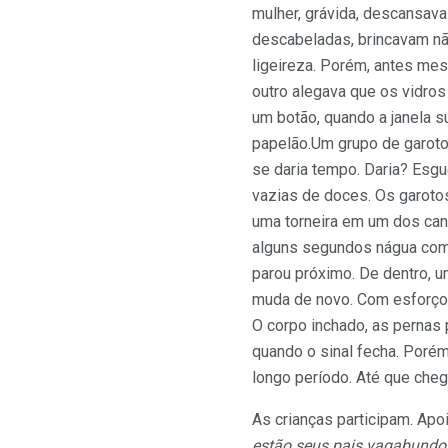
mulher, grávida, descansava
descabeladas, brincavam não
ligeireza. Porém, antes me
outro alegava que os vidros
um botão, quando a janela s
papelão.Um grupo de garotos
se daria tempo. Daria? Esg
vazias de doces. Os garotos
uma torneira em um dos cant
alguns segundos nágua como
parou próximo. De dentro, u
muda de novo. Com esforço, 
O corpo inchado, as pernas 
quando o sinal fecha. Poré
longo período. Até que che
As crianças participam. Apo
estão seus pais vagabundo