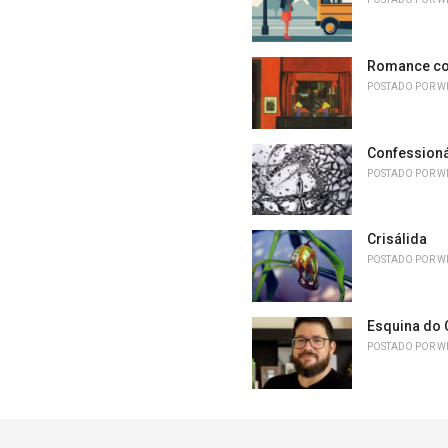
Romance co
POSTADO POR
W
Confessioná
POSTADO POR
W
Crisálida
POSTADO POR
W
Esquina do 
POSTADO POR
W