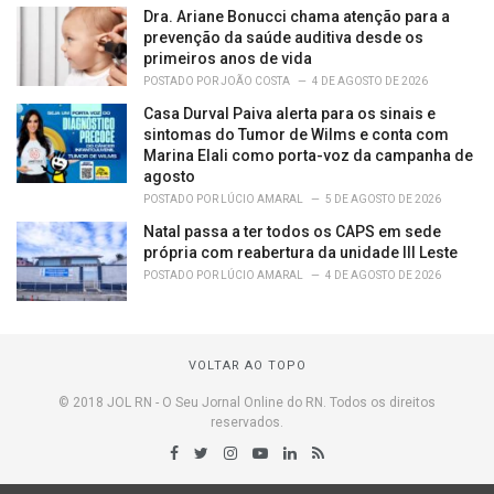
Dra. Ariane Bonucci chama atenção para a
prevenção da saúde auditiva desde os
primeiros anos de vida
POSTADO POR
JOÃO COSTA
4 DE AGOSTO DE 2026
Casa Durval Paiva alerta para os sinais e
sintomas do Tumor de Wilms e conta com
Marina Elali como porta-voz da campanha de
agosto
POSTADO POR
LÚCIO AMARAL
5 DE AGOSTO DE 2026
Natal passa a ter todos os CAPS em sede
própria com reabertura da unidade III Leste
POSTADO POR
LÚCIO AMARAL
4 DE AGOSTO DE 2026
VOLTAR AO TOPO
© 2018 JOL RN - O Seu Jornal Online do RN. Todos os direitos
reservados.