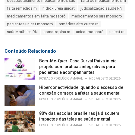
desabastecimento medicamentos sus
falta de medicamentos rn
g
g
s
falta remédios rn
hidroxiureia unicat
judicialização saúde RN
o
:
r
medicamentos em falta mossoró
medicamentos sus mossoró
i
pacientes unicat mossoró
remédios alto custo rn
e
s
saúde pública RN
somatropina rn
unicat mossoró
unicat rn
:
Conteúdo Relacionado
Bem-Me-Quer: Casa Durval Paiva inicia
projeto com práticas integrativas para
pacientes e acompanhantes
POSTADO POR
LÚCIO AMARAL
6 DE AGOSTO DE 2026
Hiperconectividade: quando o excesso de
conexão começa a afetar a saúde mental
POSTADO POR
LÚCIO AMARAL
5 DE AGOSTO DE 2026
80% das escolas brasileiras já discutem
impactos das telas na saúde mental
POSTADO POR
LÚCIO AMARAL
5 DE AGOSTO DE 2026