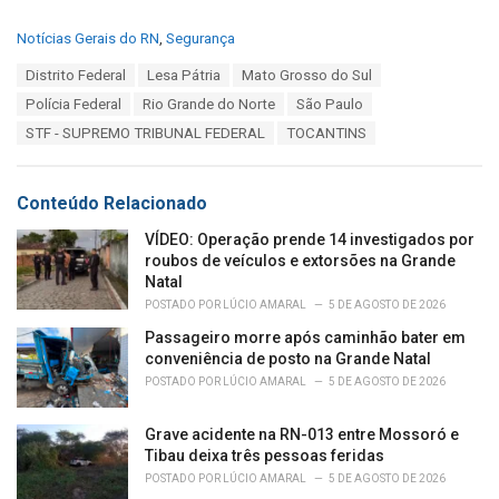
C
Notícias Gerais do RN
,
Segurança
a
T
Distrito Federal
Lesa Pátria
Mato Grosso do Sul
t
a
e
Polícia Federal
Rio Grande do Norte
São Paulo
g
g
s
STF - SUPREMO TRIBUNAL FEDERAL
TOCANTINS
o
:
r
i
e
Conteúdo Relacionado
s
:
VÍDEO: Operação prende 14 investigados por
roubos de veículos e extorsões na Grande
Natal
POSTADO POR
LÚCIO AMARAL
5 DE AGOSTO DE 2026
Passageiro morre após caminhão bater em
conveniência de posto na Grande Natal
POSTADO POR
LÚCIO AMARAL
5 DE AGOSTO DE 2026
Grave acidente na RN-013 entre Mossoró e
Tibau deixa três pessoas feridas
POSTADO POR
LÚCIO AMARAL
5 DE AGOSTO DE 2026