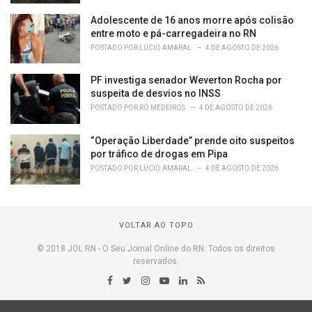
Adolescente de 16 anos morre após colisão
entre moto e pá-carregadeira no RN
POSTADO POR
LÚCIO AMARAL
4 DE AGOSTO DE 2026
PF investiga senador Weverton Rocha por
suspeita de desvios no INSS
POSTADO POR
RÔ MEDEIROS
4 DE AGOSTO DE 2026
“Operação Liberdade” prende oito suspeitos
por tráfico de drogas em Pipa
POSTADO POR
LÚCIO AMARAL
4 DE AGOSTO DE 2026
VOLTAR AO TOPO
© 2018 JOL RN - O Seu Jornal Online do RN. Todos os direitos
reservados.