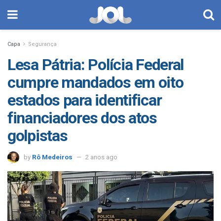
Capa
Segurança
Lesa Pátria: Polícia Federal
cumpre mandados em oito
estados para identificar
financiadores dos atos
golpistas
by
Rô Medeiros
2 anos ago