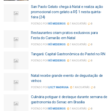
San Paolo Gelato chega à Natal e realiza ação
promocional com gelato a R$ 1 nesta quinta-
feira (24)
POSTADO POR
RÔ MEDEIROS
7 ANOS ATRÁS
0
Restaurantes criam pratos exclusivos para
Festa do Camarão em Natal
POSTADO POR
RÔ MEDEIROS
7 ANOS ATRÁS
0
Tangará: Capital Gastronômica do Pastel no RN
POSTADO POR
RÔ MEDEIROS
7 ANOS ATRÁS
0
Natal recebe grande evento de degustação de
vinhos
POSTADO POR
LISZT MADRUGA
7 ANOS ATRÁS
0
Culinária potiguar é destaque durante semana de
gastronomia do Senac em Brasília
POSTADO POR
RÔ MEDEIROS
7 ANOS ATRÁS
0