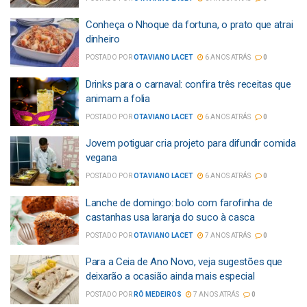
Conheça o Nhoque da fortuna, o prato que atrai
dinheiro
POSTADO POR
OTAVIANO LACET
6 ANOS ATRÁS
0
Drinks para o carnaval: confira três receitas que
animam a folia
POSTADO POR
OTAVIANO LACET
6 ANOS ATRÁS
0
Jovem potiguar cria projeto para difundir comida
vegana
POSTADO POR
OTAVIANO LACET
6 ANOS ATRÁS
0
Lanche de domingo: bolo com farofinha de
castanhas usa laranja do suco à casca
POSTADO POR
OTAVIANO LACET
7 ANOS ATRÁS
0
Para a Ceia de Ano Novo, veja sugestões que
deixarão a ocasião ainda mais especial
POSTADO POR
RÔ MEDEIROS
7 ANOS ATRÁS
0