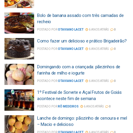
Bolo de banana assado com três camadas de
recheio
POSTADO POR
OTAVIANO LACET
6 ANOS ATRÁS
0
Como fazer um delicioso e prático Brigadeirão?
POSTADO POR
OTAVIANO LACET
6 ANOS ATRÁS
0
Domingando com a criançada: pãezinhos de
farinha de milho e iogurte
POSTADO POR
OTAVIANO LACET
6 ANOS ATRÁS
0
1º Festival de Sorvete e Açaí Frutos de Goiás
acontece neste fim de semana
POSTADO POR
RÔ MEDEIROS
6 ANOS ATRÁS
0
Lanche de domingo: pãozinho de cenoura e mel
– Macio e delicioso
POSTADO POR
OTAVIANO LACET
6 ANOS ATRÁS
0