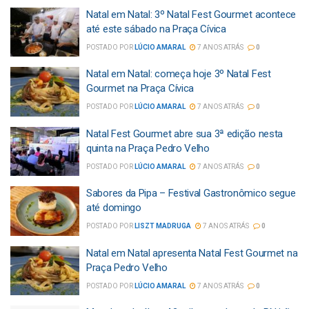
Natal em Natal: 3º Natal Fest Gourmet acontece
até este sábado na Praça Cívica
POSTADO POR
LÚCIO AMARAL
7 ANOS ATRÁS
0
Natal em Natal: começa hoje 3º Natal Fest
Gourmet na Praça Cívica
POSTADO POR
LÚCIO AMARAL
7 ANOS ATRÁS
0
Natal Fest Gourmet abre sua 3ª edição nesta
quinta na Praça Pedro Velho
POSTADO POR
LÚCIO AMARAL
7 ANOS ATRÁS
0
Sabores da Pipa – Festival Gastronômico segue
até domingo
POSTADO POR
LISZT MADRUGA
7 ANOS ATRÁS
0
Natal em Natal apresenta Natal Fest Gourmet na
Praça Pedro Velho
POSTADO POR
LÚCIO AMARAL
7 ANOS ATRÁS
0