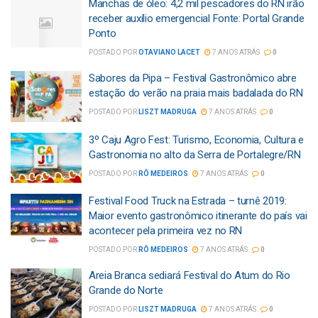
Manchas de óleo: 4,2 mil pescadores do RN irão
receber auxílio emergencial Fonte: Portal Grande
Ponto
POSTADO POR
OTAVIANO LACET
7 ANOS ATRÁS
0
Sabores da Pipa – Festival Gastronômico abre
estação do verão na praia mais badalada do RN
POSTADO POR
LISZT MADRUGA
7 ANOS ATRÁS
0
3º Caju Agro Fest: Turismo, Economia, Cultura e
Gastronomia no alto da Serra de Portalegre/RN
POSTADO POR
RÔ MEDEIROS
7 ANOS ATRÁS
0
Festival Food Truck na Estrada – turnê 2019:
Maior evento gastronômico itinerante do país vai
acontecer pela primeira vez no RN
POSTADO POR
RÔ MEDEIROS
7 ANOS ATRÁS
0
Areia Branca sediará Festival do Atum do Rio
Grande do Norte
POSTADO POR
LISZT MADRUGA
7 ANOS ATRÁS
0