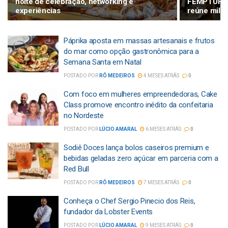
noite de celebração, networking e
FEMPTUR ce
experiências
reúne milha
Páprika aposta em massas artesanais e frutos
do mar como opção gastronômica para a
Semana Santa em Natal
POSTADO POR
RÔ MEDEIROS
4 MESES ATRÁS
0
Com foco em mulheres empreendedoras, Cake
Class promove encontro inédito da confeitaria
no Nordeste
POSTADO POR
LÚCIO AMARAL
6 MESES ATRÁS
0
Sodiê Doces lança bolos caseiros premium e
bebidas geladas zero açúcar em parceria com a
Red Bull
POSTADO POR
RÔ MEDEIROS
7 MESES ATRÁS
0
Conheça o Chef Sergio Pinecio dos Reis,
fundador da Lobster Events
POSTADO POR
LÚCIO AMARAL
9 MESES ATRÁS
0