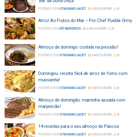
‘Bar da Dona Onça’
POSTADO POR
OTAVIANO LACET
6 ANOS ATRÁS
0
Arroz Ao Frutos do Mar – Por Chef Puebla Ormy
POSTADO POR
RÔ MEDEIROS
6 ANOS ATRÁS
0
Almoço de domingo: costela na pressão!
POSTADO POR
OTAVIANO LACET
6 ANOS ATRÁS
0
Domingou: receita fácil de arroz de forno com
mussarela!
POSTADO POR
OTAVIANO LACET
6 ANOS ATRÁS
0
Almoço de domingão: maminha assada com
manjericão!
POSTADO POR
OTAVIANO LACET
6 ANOS ATRÁS
0
14 receitas para o seu almoço de Páscoa
POSTADO POR
OTAVIANO LACET
6 ANOS ATRÁS
0