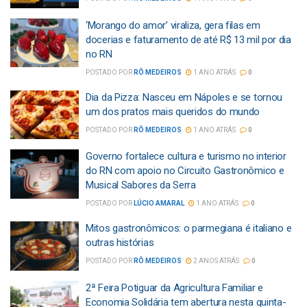
‘Morango do amor’ viraliza, gera filas em
docerias e faturamento de até R$ 13 mil por dia
no RN
POSTADO POR
RÔ MEDEIROS
1 ANO ATRÁS
0
Dia da Pizza: Nasceu em Nápoles e se tornou
um dos pratos mais queridos do mundo
POSTADO POR
RÔ MEDEIROS
1 ANO ATRÁS
0
Governo fortalece cultura e turismo no interior
do RN com apoio no Circuito Gastronômico e
Musical Sabores da Serra
POSTADO POR
LÚCIO AMARAL
1 ANO ATRÁS
0
Mitos gastronômicos: o parmegiana é italiano e
outras histórias
POSTADO POR
RÔ MEDEIROS
2 ANOS ATRÁS
0
2ª Feira Potiguar da Agricultura Familiar e
Economia Solidária tem abertura nesta quinta-