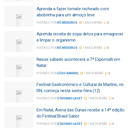
Aprenda a fazer tomate recheado com
abobrinha para um almoço leve
POSTADO POR
RÔ MEDEIROS
7 ANOS ATRÁS
0
Aprenda receita de sopa detox para emagrecer
e limpar o organismo
POSTADO POR
RÔ MEDEIROS
7 ANOS ATRÁS
0
Nesse sábado acontecerá a 7ª Expomulti em
Natal
POSTADO POR
LÚCIO AMARAL
7 ANOS ATRÁS
0
Festival Gastronômico e Cultural de Martins, no
RN, começa nesta sexta-feira (12)
POSTADO POR
OTAVIANO LACET
7 ANOS ATRÁS
0
Em Natal, Arena das Dunas recebe a 14ª edição
do Festival Brasil Sabor
POSTADO POR
OTAVIANO LACET
7 ANOS ATRÁS
0