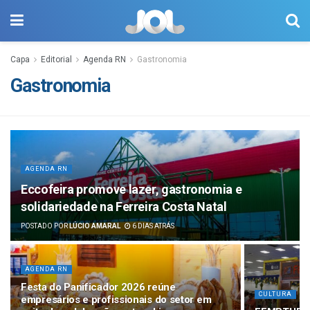
Capa
Editorial
Agenda RN
Gastronomia
Gastronomia
AGENDA RN
Eccofeira promove lazer, gastronomia e
solidariedade na Ferreira Costa Natal
POSTADO POR
LÚCIO AMARAL
6 DIAS ATRÁS
AGENDA RN
Festa do Panificador 2026 reúne
CULTURA
empresários e profissionais do setor em