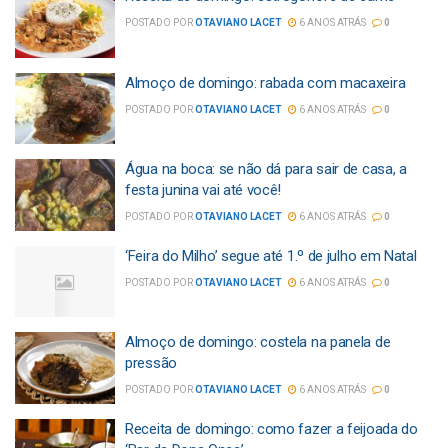
POSTADO POR
OTAVIANO LACET
6 ANOS ATRÁS
0
Almoço de domingo: rabada com macaxeira
POSTADO POR
OTAVIANO LACET
6 ANOS ATRÁS
0
Água na boca: se não dá para sair de casa, a
festa junina vai até você!
POSTADO POR
OTAVIANO LACET
6 ANOS ATRÁS
0
‘Feira do Milho’ segue até 1.º de julho em Natal
POSTADO POR
OTAVIANO LACET
6 ANOS ATRÁS
0
Almoço de domingo: costela na panela de
pressão
POSTADO POR
OTAVIANO LACET
6 ANOS ATRÁS
0
Receita de domingo: como fazer a feijoada do