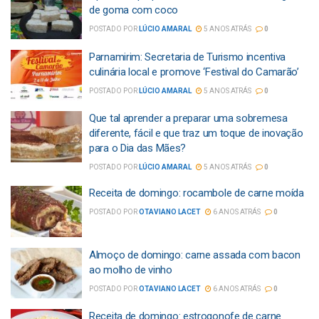
de goma com coco
POSTADO POR
LÚCIO AMARAL
5 ANOS ATRÁS
0
Parnamirim: Secretaria de Turismo incentiva
culinária local e promove ‘Festival do Camarão’
POSTADO POR
LÚCIO AMARAL
5 ANOS ATRÁS
0
Que tal aprender a preparar uma sobremesa
diferente, fácil e que traz um toque de inovação
para o Dia das Mães?
POSTADO POR
LÚCIO AMARAL
5 ANOS ATRÁS
0
Receita de domingo: rocambole de carne moída
POSTADO POR
OTAVIANO LACET
6 ANOS ATRÁS
0
Almoço de domingo: carne assada com bacon
ao molho de vinho
POSTADO POR
OTAVIANO LACET
6 ANOS ATRÁS
0
Receita de domingo: estrogonofe de carne