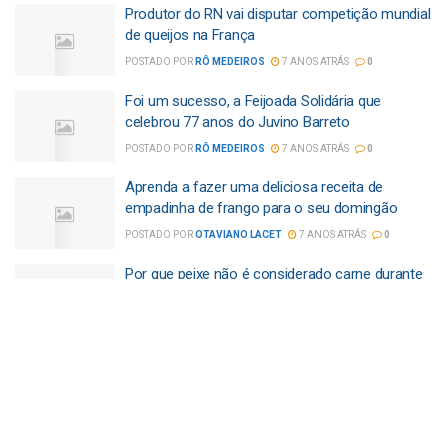
Produtor do RN vai disputar competição mundial
de queijos na França
POSTADO POR
RÔ MEDEIROS
7 ANOS ATRÁS
0
Foi um sucesso, a Feijoada Solidária que
celebrou 77 anos do Juvino Barreto
POSTADO POR
RÔ MEDEIROS
7 ANOS ATRÁS
0
Aprenda a fazer uma deliciosa receita de
empadinha de frango para o seu domingão
POSTADO POR
OTAVIANO LACET
7 ANOS ATRÁS
0
Por que peixe não é considerado carne durante
a Quaresma?
POSTADO POR
OTAVIANO LACET
7 ANOS ATRÁS
0
Presidente da Fecomércio RN, reabre a unidade
Sesc Rio Branco para os comerciários
POSTADO POR
RÔ MEDEIROS
7 ANOS ATRÁS
0
Potiguar vai representar o Brasil na olimpíada