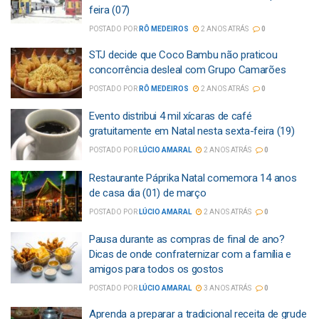
feira (07)
POSTADO POR
RÔ MEDEIROS
2 ANOS ATRÁS
0
STJ decide que Coco Bambu não praticou
concorrência desleal com Grupo Camarões
POSTADO POR
RÔ MEDEIROS
2 ANOS ATRÁS
0
Evento distribui 4 mil xícaras de café
gratuitamente em Natal nesta sexta-feira (19)
POSTADO POR
LÚCIO AMARAL
2 ANOS ATRÁS
0
Restaurante Páprika Natal comemora 14 anos
de casa dia (01) de março
POSTADO POR
LÚCIO AMARAL
2 ANOS ATRÁS
0
Pausa durante as compras de final de ano?
Dicas de onde confraternizar com a família e
amigos para todos os gostos
POSTADO POR
LÚCIO AMARAL
3 ANOS ATRÁS
0
Aprenda a preparar a tradicional receita de grude