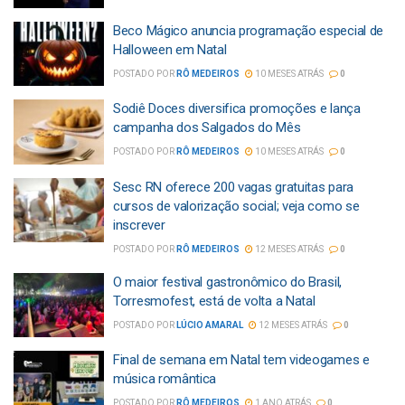
Beco Mágico anuncia programação especial de
Halloween em Natal
POSTADO POR
RÔ MEDEIROS
10 MESES ATRÁS
0
Sodiê Doces diversifica promoções e lança
campanha dos Salgados do Mês
POSTADO POR
RÔ MEDEIROS
10 MESES ATRÁS
0
Sesc RN oferece 200 vagas gratuitas para
cursos de valorização social; veja como se
inscrever
POSTADO POR
RÔ MEDEIROS
12 MESES ATRÁS
0
O maior festival gastronômico do Brasil,
Torresmofest, está de volta a Natal
POSTADO POR
LÚCIO AMARAL
12 MESES ATRÁS
0
Final de semana em Natal tem videogames e
música romântica
POSTADO POR
RÔ MEDEIROS
1 ANO ATRÁS
0