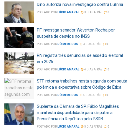
Dino autoriza nova investigação contra Lulinha
POSTADO POR
LÚCIO AMARAL
3 DIAS ATRÁS
0
PF investiga senador Weverton Rocha por
suspeita de desvios no INSS
POSTADO POR
RÔ MEDEIROS
3 DIAS ATRÁS
0
RN registra três denúncias de assédio eleitoral
em 2026
POSTADO POR
LÚCIO AMARAL
4 DIAS ATRÁS
0
STF retoma trabalhos nesta segunda com pauta
polêmica e expectativa sobre Código de Ética
POSTADO POR
RÔ MEDEIROS
4 DIAS ATRÁS
0
Suplente da Câmara de SP, Fábio Magalhães
manifesta disponibilidade para disputar a
Presidência da República pelo PSDB
POSTADO POR
LÚCIO AMARAL
5 DIAS ATRÁS
0