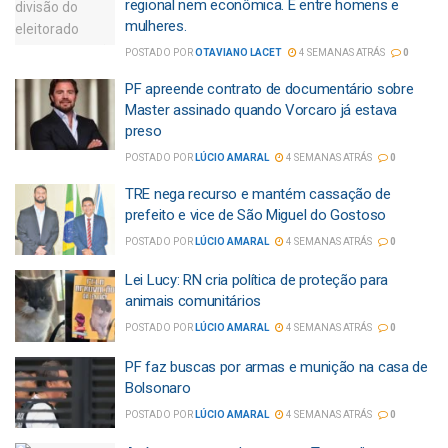
regional nem econômica. É entre homens e
mulheres.
POSTADO POR
OTAVIANO LACET
4 SEMANAS ATRÁS
0
PF apreende contrato de documentário sobre
Master assinado quando Vorcaro já estava
preso
POSTADO POR
LÚCIO AMARAL
4 SEMANAS ATRÁS
0
TRE nega recurso e mantém cassação de
prefeito e vice de São Miguel do Gostoso
POSTADO POR
LÚCIO AMARAL
4 SEMANAS ATRÁS
0
Lei Lucy: RN cria política de proteção para
animais comunitários
POSTADO POR
LÚCIO AMARAL
4 SEMANAS ATRÁS
0
PF faz buscas por armas e munição na casa de
Bolsonaro
POSTADO POR
LÚCIO AMARAL
4 SEMANAS ATRÁS
0