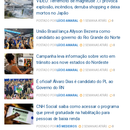
VÍDEO: Terremoto de magnitude 7,1 provoca
explosão, incêndios, derruba shopping e deixa
mortos no Japão
POSTADO POR
LÚCIO AMARAL
1 SEMANA ATRÁS
0
União Brasil lança Allyson Bezerra como
candidato ao governo do Rio Grande do Norte
POSTADO POR
LÚCIO AMARAL
2 SEMANAS ATRÁS
0
Campanha leva informação sobre voto em
trânsito aos nove estados do Nordeste
POSTADO POR
LÚCIO AMARAL
2 SEMANAS ATRÁS
0
É oficial! Álvaro Dias é candidato do PL ao
Governo do RN
POSTADO POR
LÚCIO AMARAL
2 SEMANAS ATRÁS
0
CNH Social: saiba como acessar o programa
que prevê gratuidade na habilitação para
pessoas de baixa renda
POSTADO POR
RÔ MEDEIROS
2 SEMANAS ATRÁS
0