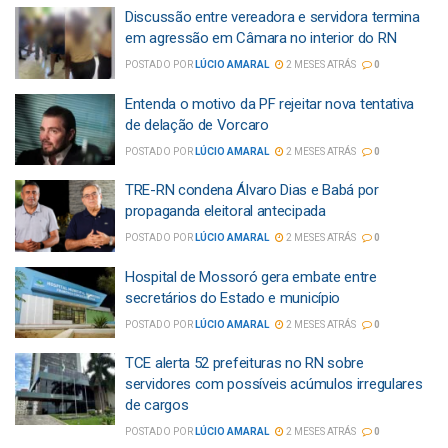
Discussão entre vereadora e servidora termina
em agressão em Câmara no interior do RN
POSTADO POR
LÚCIO AMARAL
2 MESES ATRÁS
0
Entenda o motivo da PF rejeitar nova tentativa
de delação de Vorcaro
POSTADO POR
LÚCIO AMARAL
2 MESES ATRÁS
0
TRE-RN condena Álvaro Dias e Babá por
propaganda eleitoral antecipada
POSTADO POR
LÚCIO AMARAL
2 MESES ATRÁS
0
Hospital de Mossoró gera embate entre
secretários do Estado e município
POSTADO POR
LÚCIO AMARAL
2 MESES ATRÁS
0
TCE alerta 52 prefeituras no RN sobre
servidores com possíveis acúmulos irregulares
de cargos
POSTADO POR
LÚCIO AMARAL
2 MESES ATRÁS
0