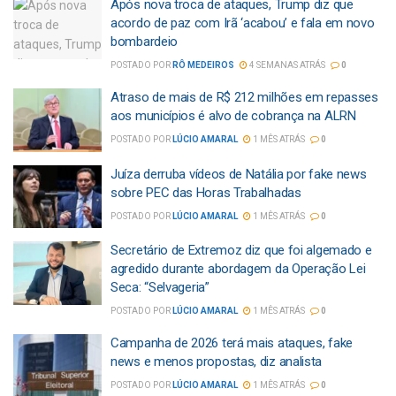
Após nova troca de ataques, Trump diz que
acordo de paz com Irã ‘acabou’ e fala em novo
bombardeio
POSTADO POR
RÔ MEDEIROS
4 SEMANAS ATRÁS
0
Atraso de mais de R$ 212 milhões em repasses
aos municípios é alvo de cobrança na ALRN
POSTADO POR
LÚCIO AMARAL
1 MÊS ATRÁS
0
Juíza derruba vídeos de Natália por fake news
sobre PEC das Horas Trabalhadas
POSTADO POR
LÚCIO AMARAL
1 MÊS ATRÁS
0
Secretário de Extremoz diz que foi algemado e
agredido durante abordagem da Operação Lei
Seca: “Selvageria”
POSTADO POR
LÚCIO AMARAL
1 MÊS ATRÁS
0
Campanha de 2026 terá mais ataques, fake
news e menos propostas, diz analista
POSTADO POR
LÚCIO AMARAL
1 MÊS ATRÁS
0