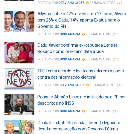
POSTADO POR
OTAVIANO LACET
2 SEMANAS ATRÁS
0
Allyson sobe a 42% e vence no 1º turno; Álvaro
tem 26% e Cadu, 14%, aponta Exatus para o
Governo do RN
POSTADO POR
LÚCIO AMARAL
2 SEMANAS ATRÁS
0
Cadu Xavier confirma ex-deputada Larissa
Rosado como pré-candidata a vice
POSTADO POR
LÚCIO AMARAL
3 SEMANAS ATRÁS
0
TSE fecha acordo e big techs aderem a pacto
contra desinformação eleitoral
POSTADO POR
OTAVIANO LACET
3 SEMANAS ATRÁS
0
Potiguar Abraão Lincoln é indiciado pela PF por
descontos no INSS
POSTADO POR
LÚCIO AMARAL
3 SEMANAS ATRÁS
0
Garibaldi rebate Samanda, defende legado e
desafia comparação com Governo Fátima