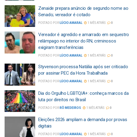
Zenaide prepara anúncio de segundo nome ao
Senado; vereador é cotado
POSTADO POR
LÚCIO AMARAL
1 MÊS ATRÁS
0
Vereador é agredido e amarrado em sequestro
relâmpago no interior do RN; criminosos
exigiram transferências
POSTADO POR
LÚCIO AMARAL
1 MÊS ATRÁS
0
Styvenson processa Natália após ser criticado
por assinar PEC da Hora Trabalhada
POSTADO POR
LÚCIO AMARAL
1 MÊS ATRÁS
0
Dia do Orgulho LGBTQIA+: conheça marcos da
luta por direitos no Brasil
POSTADO POR
RÔ MEDEIROS
1 MÊS ATRÁS
0
Eleições 2026 ampliam a demanda por provas
digitais
POSTADO POR
LÚCIO AMARAL
1 MÊS ATRÁS
0