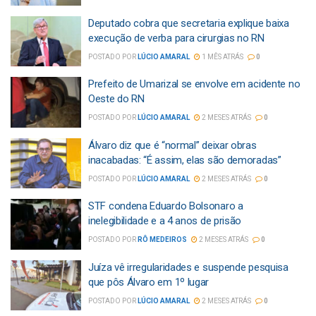
Deputado cobra que secretaria explique baixa
execução de verba para cirurgias no RN
POSTADO POR
LÚCIO AMARAL
1 MÊS ATRÁS
0
Prefeito de Umarizal se envolve em acidente no
Oeste do RN
POSTADO POR
LÚCIO AMARAL
2 MESES ATRÁS
0
Álvaro diz que é “normal” deixar obras
inacabadas: “É assim, elas são demoradas”
POSTADO POR
LÚCIO AMARAL
2 MESES ATRÁS
0
STF condena Eduardo Bolsonaro a
inelegibilidade e a 4 anos de prisão
POSTADO POR
RÔ MEDEIROS
2 MESES ATRÁS
0
Juíza vê irregularidades e suspende pesquisa
que pôs Álvaro em 1º lugar
POSTADO POR
LÚCIO AMARAL
2 MESES ATRÁS
0