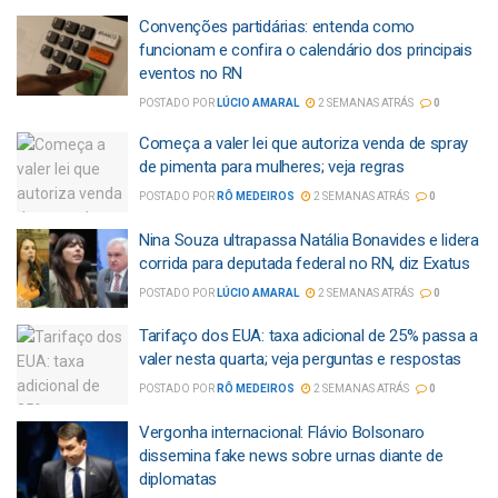
Convenções partidárias: entenda como
funcionam e confira o calendário dos principais
eventos no RN
POSTADO POR
LÚCIO AMARAL
2 SEMANAS ATRÁS
0
Começa a valer lei que autoriza venda de spray
de pimenta para mulheres; veja regras
POSTADO POR
RÔ MEDEIROS
2 SEMANAS ATRÁS
0
Nina Souza ultrapassa Natália Bonavides e lidera
corrida para deputada federal no RN, diz Exatus
POSTADO POR
LÚCIO AMARAL
2 SEMANAS ATRÁS
0
Tarifaço dos EUA: taxa adicional de 25% passa a
valer nesta quarta; veja perguntas e respostas
POSTADO POR
RÔ MEDEIROS
2 SEMANAS ATRÁS
0
Vergonha internacional: Flávio Bolsonaro
dissemina fake news sobre urnas diante de
diplomatas