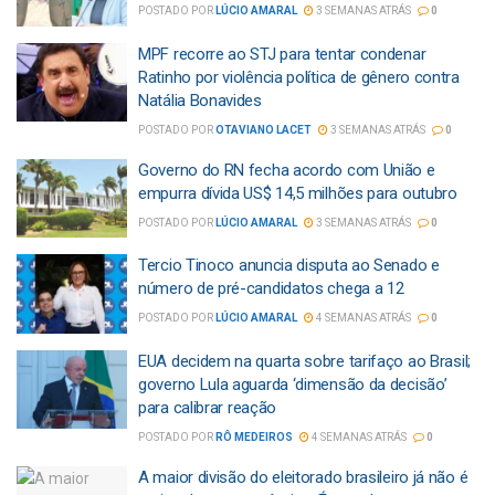
POSTADO POR
LÚCIO AMARAL
3 SEMANAS ATRÁS
0
MPF recorre ao STJ para tentar condenar
Ratinho por violência política de gênero contra
Natália Bonavides
POSTADO POR
OTAVIANO LACET
3 SEMANAS ATRÁS
0
Governo do RN fecha acordo com União e
empurra dívida US$ 14,5 milhões para outubro
POSTADO POR
LÚCIO AMARAL
3 SEMANAS ATRÁS
0
Tercio Tinoco anuncia disputa ao Senado e
número de pré-candidatos chega a 12
POSTADO POR
LÚCIO AMARAL
4 SEMANAS ATRÁS
0
EUA decidem na quarta sobre tarifaço ao Brasil;
governo Lula aguarda ‘dimensão da decisão’
para calibrar reação
POSTADO POR
RÔ MEDEIROS
4 SEMANAS ATRÁS
0
A maior divisão do eleitorado brasileiro já não é