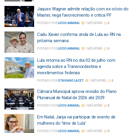
Jaques Wagner admite relação com ex-sócio do
Master, nega favorecimento e critica PF
POSTADO POR
LÚCIO AMARAL
1 MÊS ATRÁS
0
Cadu Xavier confirma vinda de Lula ao RN na
próxima semana
POSTADO POR
LÚCIO AMARAL
1 MÊS ATRÁS
0
Lula retorna ao RN no dia 02 de julho com
agenda sobre a Transnordestina e
investimentos federais
POSTADO POR
OTAVIANO LACET
1 MÊS ATRÁS
0
Câmara Municipal aprova revisão do Plano
Plurianual de Natal de 2026 até 2029
POSTADO POR
LÚCIO AMARAL
1 MÊS ATRÁS
0
Em Natal, Janja vai participar de evento de
mulheres do ‘time de Lula’
POSTADO POR
LÚCIO AMARAL
1 MÊS ATRÁS
0