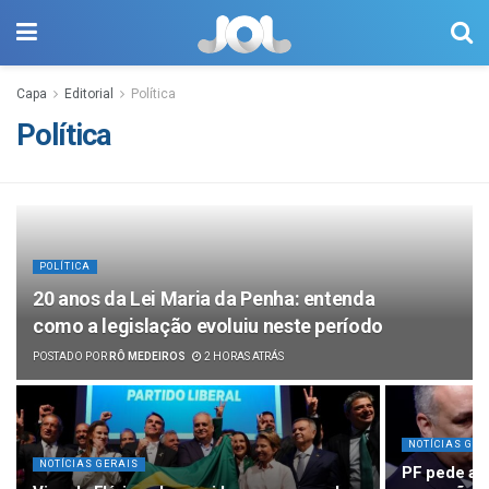
Capa
Editorial
Política
Política
POLÍTICA
20 anos da Lei Maria da Penha: entenda
como a legislação evoluiu neste período
POSTADO POR
RÔ MEDEIROS
2 HORAS ATRÁS
NOTÍCIAS GER
NOTÍCIAS GERAIS
PF pede abe