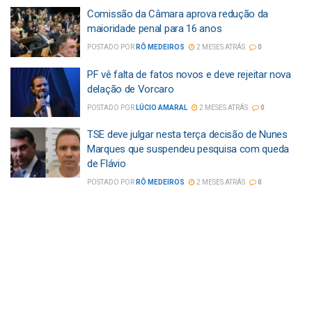
Comissão da Câmara aprova redução da
maioridade penal para 16 anos
POSTADO POR
RÔ MEDEIROS
2 MESES ATRÁS
0
PF vê falta de fatos novos e deve rejeitar nova
delação de Vorcaro
POSTADO POR
LÚCIO AMARAL
2 MESES ATRÁS
0
TSE deve julgar nesta terça decisão de Nunes
Marques que suspendeu pesquisa com queda
de Flávio
POSTADO POR
RÔ MEDEIROS
2 MESES ATRÁS
0
O problema do Brasil não é a polarização. É a
caricatura que um lado faz do outro.
POSTADO POR
OTAVIANO LACET
2 MESES ATRÁS
0
PL e PT lideram assinaturas para CPIs sobre
Banco Master no Congresso
POSTADO POR
LÚCIO AMARAL
2 MESES ATRÁS
0