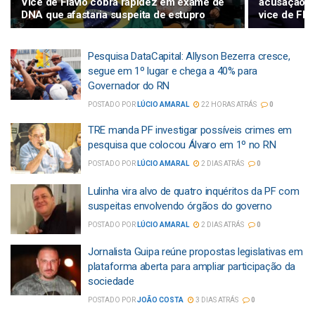
Vice de Flávio cobra rapidez em exame de
acusação de
DNA que afastaria suspeita de estupro
vice de Fláv
Pesquisa DataCapital: Allyson Bezerra cresce,
segue em 1º lugar e chega a 40% para
Governador do RN
POSTADO POR
LÚCIO AMARAL
22 HORAS ATRÁS
0
TRE manda PF investigar possíveis crimes em
pesquisa que colocou Álvaro em 1º no RN
POSTADO POR
LÚCIO AMARAL
2 DIAS ATRÁS
0
Lulinha vira alvo de quatro inquéritos da PF com
suspeitas envolvendo órgãos do governo
POSTADO POR
LÚCIO AMARAL
2 DIAS ATRÁS
0
Jornalista Guipa reúne propostas legislativas em
plataforma aberta para ampliar participação da
sociedade
POSTADO POR
JOÃO COSTA
3 DIAS ATRÁS
0