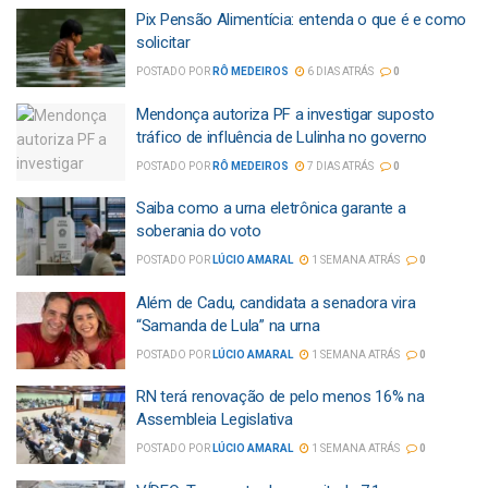
Pix Pensão Alimentícia: entenda o que é e como
solicitar
POSTADO POR
RÔ MEDEIROS
6 DIAS ATRÁS
0
Mendonça autoriza PF a investigar suposto
tráfico de influência de Lulinha no governo
POSTADO POR
RÔ MEDEIROS
7 DIAS ATRÁS
0
Saiba como a urna eletrônica garante a
soberania do voto
POSTADO POR
LÚCIO AMARAL
1 SEMANA ATRÁS
0
Além de Cadu, candidata a senadora vira
“Samanda de Lula” na urna
POSTADO POR
LÚCIO AMARAL
1 SEMANA ATRÁS
0
RN terá renovação de pelo menos 16% na
Assembleia Legislativa
POSTADO POR
LÚCIO AMARAL
1 SEMANA ATRÁS
0