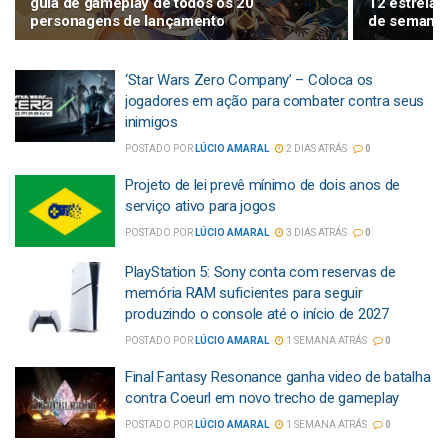
guia de gameplay de todos os 20
12 estreias 
personagens de lançamento
de semana,
‘Star Wars Zero Company’ – Coloca os
jogadores em ação para combater contra seus
inimigos
POSTADO POR
LÚCIO AMARAL
2 DIAS ATRÁS
0
Projeto de lei prevê mínimo de dois anos de
serviço ativo para jogos
POSTADO POR
LÚCIO AMARAL
3 DIAS ATRÁS
0
PlayStation 5: Sony conta com reservas de
memória RAM suficientes para seguir
produzindo o console até o início de 2027
POSTADO POR
LÚCIO AMARAL
1 SEMANA ATRÁS
0
Final Fantasy Resonance ganha video de batalha
contra Coeurl em novo trecho de gameplay
POSTADO POR
LÚCIO AMARAL
1 SEMANA ATRÁS
0