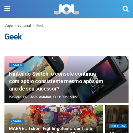
Capa
Editorial
Geek
Geek
GAMES
Nintendo Switch: o console continua
com apoio consistente mesmo após um
ano de seu sucessor?
POSTADO POR
LÚCIO AMARAL
4 HORAS ATRÁS
GAMES
CULTURA
MARVEL Tōkon: Fighting Souls: confira o