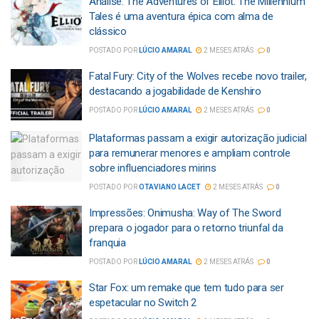
Análise: The Adventures of Elliot: The Millennium
Tales é uma aventura épica com alma de
clássico
POSTADO POR
LÚCIO AMARAL
2 MESES ATRÁS
0
Fatal Fury: City of the Wolves recebe novo trailer,
destacando a jogabilidade de Kenshiro
POSTADO POR
LÚCIO AMARAL
2 MESES ATRÁS
0
Plataformas passam a exigir autorização judicial
para remunerar menores e ampliam controle
sobre influenciadores mirins
POSTADO POR
OTAVIANO LACET
2 MESES ATRÁS
0
Impressões: Onimusha: Way of The Sword
prepara o jogador para o retorno triunfal da
franquia
POSTADO POR
LÚCIO AMARAL
2 MESES ATRÁS
0
Star Fox: um remake que tem tudo para ser
espetacular no Switch 2