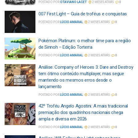
POSTADO POR
OTAVIANO LACET
2 MESES ATRÁS
0
007 First Light – Guia de troféus e conquistas
POSTADO POR
LÚCIO AMARAL
2 MESES ATRÁS
0
Pokémon Platinum: o melhor time para a região
de Sinnoh – Edição Torterra
POSTADO POR
LÚCIO AMARAL
2 MESES ATRÁS
0
Análise: Company of Heroes 3: Dare and Destroy
tem ótimo conteúdo multiplayer, mas segue
mantendo os mesmos erros desde o
lançamento
POSTADO POR
LÚCIO AMARAL
2 MESES ATRÁS
0
42º Troféu Angelo Agostini: A mais tradicional
premiação dos quadrinhos nacionais chega
ampla e diversa em 2026
POSTADO POR
LÚCIO AMARAL
2 MESES ATRÁS
0