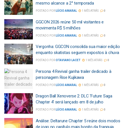
mesmo alcance a 2° temporada
POSTADO POR
LÚCIO AMARAL
1 MÊS ATRÁS
0
GGCON 2026 reúne 50 mil visitantes e
movimenta R$ 5 milhões
POSTADO POR
LÚCIO AMARAL
1 MÊS ATRÁS
0
Vergonha: GGCON consolida sua maior edição
enquanto skatistas seguem expostos à chuva
POSTADO POR
OTAVIANO LACET
1 MÊS ATRÁS
0
Persona 4 Revival ganha trailer dedicado à
personagem Rise Kujikawa
POSTADO POR
LÚCIO AMARAL
1 MÊS ATRÁS
0
Dragon Ball Xenoverse 2: DLC ‘Future Saga
Chapter 4’ será lançado em 8 de julho
POSTADO POR
LÚCIO AMARAL
1 MÊS ATRÁS
0
Análise: Deltarune Chapter 5 reúne dois modos
de jogo no capítulo mais bonito da franquia