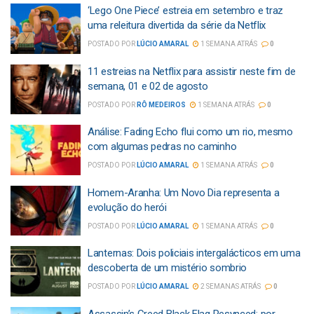
‘Lego One Piece’ estreia em setembro e traz
uma releitura divertida da série da Netflix
POSTADO POR
LÚCIO AMARAL
1 SEMANA ATRÁS
0
11 estreias na Netflix para assistir neste fim de
semana, 01 e 02 de agosto
POSTADO POR
RÔ MEDEIROS
1 SEMANA ATRÁS
0
Análise: Fading Echo flui como um rio, mesmo
com algumas pedras no caminho
POSTADO POR
LÚCIO AMARAL
1 SEMANA ATRÁS
0
Homem-Aranha: Um Novo Dia representa a
evolução do herói
POSTADO POR
LÚCIO AMARAL
1 SEMANA ATRÁS
0
Lanternas: Dois policiais intergalácticos em uma
descoberta de um mistério sombrio
POSTADO POR
LÚCIO AMARAL
2 SEMANAS ATRÁS
0
Assassin’s Creed Black Flag Resynced: por