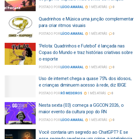
POSTADO POR
LÚCIO AMARAL
1 MÊS ATRÁS
0
Quadrinhos e Música uma junção complementar
para criar ritmos visuais
POSTADO POR
LÚCIO AMARAL
1 MÊS ATRÁS
0
‘Pelota: Quadrinhos e Futebol’ é lançada nas
Copas do Mundo e traz histórias criativas sobre
o esporte
POSTADO POR
LÚCIO AMARAL
1 MÊS ATRÁS
0
Uso de internet chega a quase 75% dos idosos,
e crianças diminuem acesso à rede, diz IBGE
POSTADO POR
RÔ MEDEIROS
1 MÊS ATRÁS
0
Nesta sexta (03) começa a GGCON 2026, o
maior evento da cultura pop do RN
POSTADO POR
LÚCIO AMARAL
1 MÊS ATRÁS
0
Você contaria um segredo ao ChatGPT? E se
esse segredo revelasse um crime, a inteligência