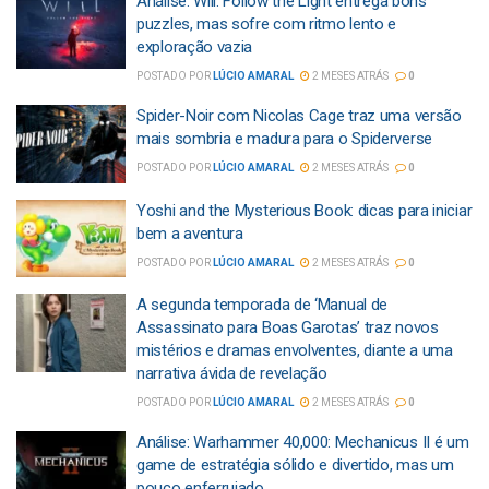
Análise: Will: Follow the Light entrega bons
puzzles, mas sofre com ritmo lento e
exploração vazia
POSTADO POR
LÚCIO AMARAL
2 MESES ATRÁS
0
Spider-Noir com Nicolas Cage traz uma versão
mais sombria e madura para o Spiderverse
POSTADO POR
LÚCIO AMARAL
2 MESES ATRÁS
0
Yoshi and the Mysterious Book: dicas para iniciar
bem a aventura
POSTADO POR
LÚCIO AMARAL
2 MESES ATRÁS
0
A segunda temporada de ‘Manual de
Assassinato para Boas Garotas’ traz novos
mistérios e dramas envolventes, diante a uma
narrativa ávida de revelação
POSTADO POR
LÚCIO AMARAL
2 MESES ATRÁS
0
Análise: Warhammer 40,000: Mechanicus II é um
game de estratégia sólido e divertido, mas um
pouco enferrujado