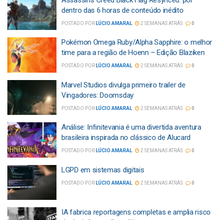
dentro das 6 horas de conteúdo inédito
POSTADO POR
LÚCIO AMARAL
2 SEMANAS ATRÁS
0
Pokémon Omega Ruby/Alpha Sapphire: o melhor
time para a região de Hoenn – Edição Blaziken
POSTADO POR
LÚCIO AMARAL
2 SEMANAS ATRÁS
0
Marvel Studios divulga primeiro trailer de
Vingadores: Doomsday
POSTADO POR
LÚCIO AMARAL
2 SEMANAS ATRÁS
0
Análise: Infinitevania é uma divertida aventura
brasileira inspirada no clássico de Alucard
POSTADO POR
LÚCIO AMARAL
2 SEMANAS ATRÁS
0
LGPD em sistemas digitais
POSTADO POR
LÚCIO AMARAL
2 SEMANAS ATRÁS
0
IA fabrica reportagens completas e amplia risco