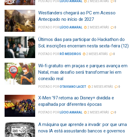
POSTADO POR
LÚCIO AMARAL
2 MESES ATRÁS
0
Westlanders chegará ao PC em Acesso
Antecipado no início de 2027
POSTADO POR
LÚCIO AMARAL
2 MESES ATRÁS
0
Últimos dias para participar do Hackathon do
Sol; inscrições encerram nesta sexta-feira (12)
POSTADO POR
RÔ MEDEIROS
2 MESES ATRÁS
0
Wi-fi gratuito em praças e parques avança em
Natal, mas desafio será transformar lei em
conexão real
POSTADO POR
OTAVIANO LACET
2 MESES ATRÁS
0
X-Men ’97 retorna ao Disney+ dividida e
espalhada por diferentes épocas
POSTADO POR
LÚCIO AMARAL
2 MESES ATRÁS
0
A máquina que aprende a invadir: por que uma
nova IA está assustando bancos e governos