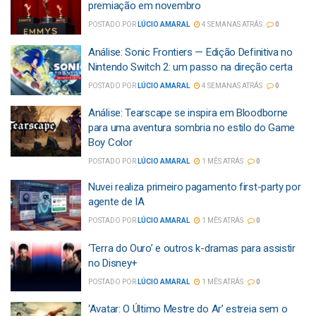
premiação em novembro
POSTADO POR
LÚCIO AMARAL
4 SEMANAS ATRÁS
0
Análise: Sonic Frontiers — Edição Definitiva no
Nintendo Switch 2: um passo na direção certa
POSTADO POR
LÚCIO AMARAL
4 SEMANAS ATRÁS
0
Análise: Tearscape se inspira em Bloodborne
para uma aventura sombria no estilo do Game
Boy Color
POSTADO POR
LÚCIO AMARAL
1 MÊS ATRÁS
0
Nuvei realiza primeiro pagamento first-party por
agente de IA
POSTADO POR
LÚCIO AMARAL
1 MÊS ATRÁS
0
‘Terra do Ouro’ e outros k-dramas para assistir
no Disney+
POSTADO POR
LÚCIO AMARAL
1 MÊS ATRÁS
0
‘Avatar: O Último Mestre do Ar’ estreia sem o