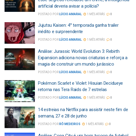
artificial deveria avisar a polícia?
POSTADO POR
LÚCIO AMARAL
1 MÊS ATRÁS
0
Jujutsu Kaisen: 4° temporada ganha trailer
inédito e surpreendente
POSTADO POR
LÚCIO AMARAL
1 MÊS ATRÁS
0
Análise: Jurassic World Evolution 3: Rebirth
Expansion adiciona novas criaturas e reforça a
magia de construir um mundo jurássico
POSTADO POR
LÚCIO AMARAL
1 MÊS ATRÁS
0
Pokémon Scarlet e Violet: Hisuian Decidueye
retorna nas Tera Raids de 7 estrelas
POSTADO POR
LÚCIO AMARAL
1 MÊS ATRÁS
0
14 estreias na Netflix para assistir neste fim de
semana, 27 e 28 de junho
POSTADO POR
RÔ MEDEIROS
1 MÊS ATRÁS
0
Análise: Copa City é um bom tycoon de futebol,