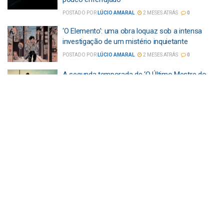
POSTADO POR
LÚCIO AMARAL
2 MESES ATRÁS
0
‘O Elemento’: uma obra loquaz sob a intensa
investigação de um mistério inquietante
POSTADO POR
LÚCIO AMARAL
2 MESES ATRÁS
0
A segunda temporada de ‘O Último Mestre do
Ar’ traz batalhas intensas e reviravoltas
surpreendentes
POSTADO POR
LÚCIO AMARAL
3 MESES ATRÁS
0
Análise: Forza Horizon 6 mantém a excelência e
pecados da franquia
POSTADO POR
LÚCIO AMARAL
3 MESES ATRÁS
0
Justiceiro chega mais perturbador no Disney+
POSTADO POR
LÚCIO AMARAL
3 MESES ATRÁS
0
5 filmes e 5 séries em destaque na Netflix neste
fim de semana (23/05)