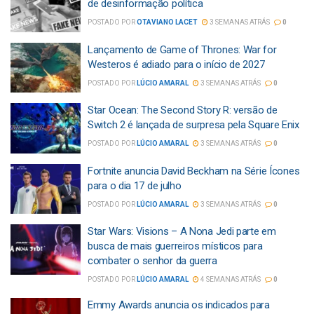
de desinformação política
POSTADO POR
OTAVIANO LACET
3 SEMANAS ATRÁS
0
Lançamento de Game of Thrones: War for
Westeros é adiado para o início de 2027
POSTADO POR
LÚCIO AMARAL
3 SEMANAS ATRÁS
0
Star Ocean: The Second Story R: versão de
Switch 2 é lançada de surpresa pela Square Enix
POSTADO POR
LÚCIO AMARAL
3 SEMANAS ATRÁS
0
Fortnite anuncia David Beckham na Série Ícones
para o dia 17 de julho
POSTADO POR
LÚCIO AMARAL
3 SEMANAS ATRÁS
0
Star Wars: Visions – A Nona Jedi parte em
busca de mais guerreiros místicos para
combater o senhor da guerra
POSTADO POR
LÚCIO AMARAL
4 SEMANAS ATRÁS
0
Emmy Awards anuncia os indicados para