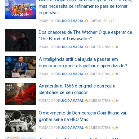
mas necessita de refinamento para se tornar
impecável
POSTADO POR
LÚCIO AMARAL
1 MÊS ATRÁS
0
Dos criadores de The Witcher: O que esperar de
“The Blood of Dawnwalker”
POSTADO POR
LÚCIO AMARAL
2 MESES ATRÁS
0
A inteligência artificial ajuda a passar em
concurso ou pode atrapalhar o aprendizado?
POSTADO POR
LÚCIO AMARAL
2 MESES ATRÁS
0
Amsterdam: 1666 é original e carrega a
identidade de seu criador
POSTADO POR
LÚCIO AMARAL
2 MESES ATRÁS
0
O movimento da Democracia Corinthiana vai
ganhar série na HBO Max
POSTADO POR
LÚCIO AMARAL
2 MESES ATRÁS
0