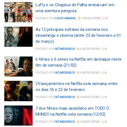
Luffy e os Chapéus de Palha embarcam em
uma aventura perigosa
POSTADO POR
LÚCIO AMARAL
6 MESES ATRÁS
0
As 12 principais estreias da semana nos
streamings e cinema (entre 23 de fevereiro e 01
de março)
POSTADO POR
RÔ MEDEIROS
6 MESES ATRÁS
0
6 filmes e 6 séries na Netflix em destaque neste
fim de semana (21/02)
POSTADO POR
RÔ MEDEIROS
6 MESES ATRÁS
0
25 lançamentos na Netflix esta semana, entre
os dias 16 e 22 de fevereiro
POSTADO POR
RÔ MEDEIROS
6 MESES ATRÁS
0
7 dos filmes mais assistidos em TODO O
MUNDO na Netflix esta semana (12/02)
POSTADO POR
RÔ MEDEIROS
6 MESES ATRÁS
0