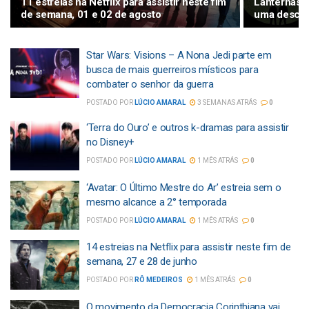
11 estreias na Netflix para assistir neste fim
Lanternas: 
de semana, 01 e 02 de agosto
uma descob
Star Wars: Visions – A Nona Jedi parte em
busca de mais guerreiros místicos para
combater o senhor da guerra
POSTADO POR
LÚCIO AMARAL
3 SEMANAS ATRÁS
0
‘Terra do Ouro’ e outros k-dramas para assistir
no Disney+
POSTADO POR
LÚCIO AMARAL
1 MÊS ATRÁS
0
‘Avatar: O Último Mestre do Ar’ estreia sem o
mesmo alcance a 2° temporada
POSTADO POR
LÚCIO AMARAL
1 MÊS ATRÁS
0
14 estreias na Netflix para assistir neste fim de
semana, 27 e 28 de junho
POSTADO POR
RÔ MEDEIROS
1 MÊS ATRÁS
0
O movimento da Democracia Corinthiana vai