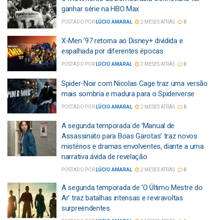
ganhar série na HBO Max
POSTADO POR
LÚCIO AMARAL
2 MESES ATRÁS
0
X-Men ’97 retorna ao Disney+ dividida e
espalhada por diferentes épocas
POSTADO POR
LÚCIO AMARAL
2 MESES ATRÁS
0
Spider-Noir com Nicolas Cage traz uma versão
mais sombria e madura para o Spiderverse
POSTADO POR
LÚCIO AMARAL
2 MESES ATRÁS
0
A segunda temporada de ‘Manual de
Assassinato para Boas Garotas’ traz novos
mistérios e dramas envolventes, diante a uma
narrativa ávida de revelação
POSTADO POR
LÚCIO AMARAL
2 MESES ATRÁS
0
A segunda temporada de ‘O Último Mestre do
Ar’ traz batalhas intensas e reviravoltas
surpreendentes