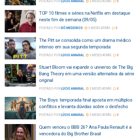
POSTADO POR
LÚCIO AMARAL
3 MESES ATRÁS
0
TOP 10 filmes e séries na Netflix em destaque
neste fim de semana (09/05)
POSTADO POR
RÔ MEDEIROS
3 MESES ATRÁS
0
The Pitt se consolida como um drama médico
intenso em sua segunda temporada
POSTADO POR
LÚCIO AMARAL
3 MESES ATRÁS
0
Stuart Bloom vai expandir o universo de The Big
Bang Theory em uma versão alternativa da série
original
POSTADO POR
LÚCIO AMARAL
3 MESES ATRÁS
0
The Boys: temporada final aposta em múltiplos
conflitos e levanta dúvidas sobre o desfecho
POSTADO POR
LÚCIO AMARAL
3 MESES ATRÁS
0
Quem venceu o BBB 26? Ana Paula Renault é a
vencedora do Big Brother Brasil