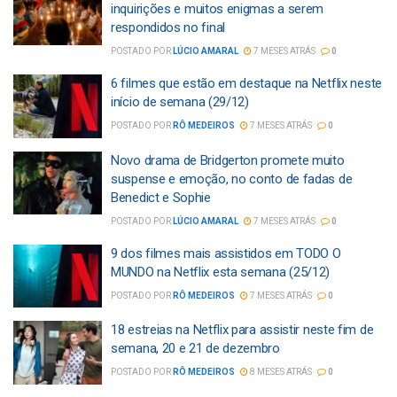
inquirições e muitos enigmas a serem
respondidos no final
POSTADO POR
LÚCIO AMARAL
7 MESES ATRÁS
0
6 filmes que estão em destaque na Netflix neste
início de semana (29/12)
POSTADO POR
RÔ MEDEIROS
7 MESES ATRÁS
0
Novo drama de Bridgerton promete muito
suspense e emoção, no conto de fadas de
Benedict e Sophie
POSTADO POR
LÚCIO AMARAL
7 MESES ATRÁS
0
9 dos filmes mais assistidos em TODO O
MUNDO na Netflix esta semana (25/12)
POSTADO POR
RÔ MEDEIROS
7 MESES ATRÁS
0
18 estreias na Netflix para assistir neste fim de
semana, 20 e 21 de dezembro
POSTADO POR
RÔ MEDEIROS
8 MESES ATRÁS
0