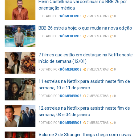
Henri Castelli não vai continuar no BBB 26 por
orientação médica
POSTADO POR
RÔ MEDEIROS
7 MESES ATRÁS
0
BBB 26 estreia hoje: o que muda na nova edição
POSTADO POR
RÔ MEDEIROS
7 MESES ATRÁS
0
7 filmes que estão em destaque na Netflix neste
início de semana (12/01)
POSTADO POR
RÔ MEDEIROS
7 MESES ATRÁS
0
11 estreias na Netflix para assistir neste fim de
semana, 10 e 11 de janeiro
POSTADO POR
RÔ MEDEIROS
7 MESES ATRÁS
0
12 estreias na Netflix para assistir neste fim de
semana, 03 e 04 de janeiro
POSTADO POR
RÔ MEDEIROS
7 MESES ATRÁS
0
Volume 2 de Stranger Things chega com novas