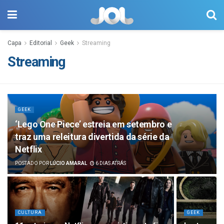
Capa
Editorial
Geek
Streaming
Streaming
GEEK
‘Lego One Piece’ estreia em setembro e
traz uma releitura divertida da série da
Netflix
POSTADO POR
LÚCIO AMARAL
6 DIAS ATRÁS
CULTURA
GEEK