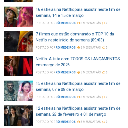
16 estreias na Netflix para assistir neste fim de
semana, 14 e 15 de março
POSTADO POR
RÔ MEDEIROS
5 MESES ATRÁS
0
7 filmes que estão dominando o TOP 10 da
Netflix neste início de semana (09/03)
POSTADO POR
RÔ MEDEIROS
5 MESES ATRÁS
0
Netflix: A lista com TODOS OS LANÇAMENTOS
em março de 2026
POSTADO POR
RÔ MEDEIROS
5 MESES ATRÁS
0
15 estreias na Netflix para assistir neste fim de
semana, 07 e 08 de março
POSTADO POR
RÔ MEDEIROS
5 MESES ATRÁS
0
12 estreias na Netflix para assistir neste fim de
semana, 28 de fevereiro e 01 de março
POSTADO POR
RÔ MEDEIROS
5 MESES ATRÁS
0