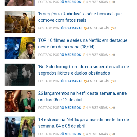
POSTADO POR
RÔ MEDEIROS
4 MESES ATRÁS
0
‘Emergência Radiotiva’: a série ficcional que
comove com fatos reais
POSTADO POR
LÚCIO AMARAL
4 MESES ATRÁS
0
TOP 10 filmes e séries na Netflix em destaque
neste fim de semana (18/04)
POSTADO POR
RÔ MEDEIROS
4 MESES ATRÁS
0
‘No Solo Inimigo’: um drama visceral envolto de
segredos ilícitos e duelos obstinados
POSTADO POR
LÚCIO AMARAL
4 MESES ATRÁS
0
26 lançamentos na Netflix esta semana, entre
os dias 06 e 12 de abril
POSTADO POR
RÔ MEDEIROS
4 MESES ATRÁS
0
14 estreias na Netflix para assistir neste fim de
semana, 04 e 05 de abril
POSTADO POR
RÔ MEDEIROS
4 MESES ATRÁS
0