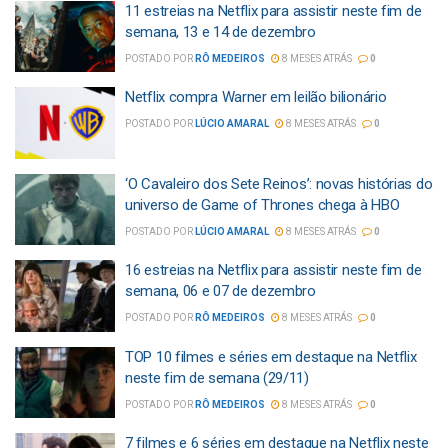
11 estreias na Netflix para assistir neste fim de
semana, 13 e 14 de dezembro
POSTADO POR
RÔ MEDEIROS
8 MESES ATRÁS
0
Netflix compra Warner em leilão bilionário
POSTADO POR
LÚCIO AMARAL
8 MESES ATRÁS
0
‘O Cavaleiro dos Sete Reinos’: novas histórias do
universo de Game of Thrones chega à HBO
POSTADO POR
LÚCIO AMARAL
8 MESES ATRÁS
0
16 estreias na Netflix para assistir neste fim de
semana, 06 e 07 de dezembro
POSTADO POR
RÔ MEDEIROS
8 MESES ATRÁS
0
TOP 10 filmes e séries em destaque na Netflix
neste fim de semana (29/11)
POSTADO POR
RÔ MEDEIROS
8 MESES ATRÁS
0
7 filmes e 6 séries em destaque na Netflix neste