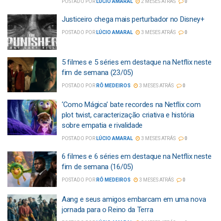
POSTADO POR
LÚCIO AMARAL
2 MESES ATRÁS
0
Justiceiro chega mais perturbador no Disney+
POSTADO POR
LÚCIO AMARAL
3 MESES ATRÁS
0
5 filmes e 5 séries em destaque na Netflix neste
fim de semana (23/05)
POSTADO POR
RÔ MEDEIROS
3 MESES ATRÁS
0
‘Como Mágica’ bate recordes na Netflix com
plot twist, caracterização criativa e história
sobre empatia e rivalidade
POSTADO POR
LÚCIO AMARAL
3 MESES ATRÁS
0
6 filmes e 6 séries em destaque na Netflix neste
fim de semana (16/05)
POSTADO POR
RÔ MEDEIROS
3 MESES ATRÁS
0
Aang e seus amigos embarcam em uma nova
jornada para o Reino da Terra