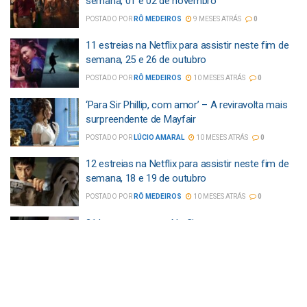
semana, 01 e 02 de novembro
POSTADO POR
RÔ MEDEIROS
9 MESES ATRÁS
0
11 estreias na Netflix para assistir neste fim de
semana, 25 e 26 de outubro
POSTADO POR
RÔ MEDEIROS
10 MESES ATRÁS
0
‘Para Sir Phillip, com amor’ – A reviravolta mais
surpreendente de Mayfair
POSTADO POR
LÚCIO AMARAL
10 MESES ATRÁS
0
12 estreias na Netflix para assistir neste fim de
semana, 18 e 19 de outubro
POSTADO POR
RÔ MEDEIROS
10 MESES ATRÁS
0
21 lançamentos na Netflix esta semana, entre
os dias 06 e 12 de outubro
POSTADO POR
RÔ MEDEIROS
10 MESES ATRÁS
0
A segunda temporada de ‘One Piece’ promete
grandes expectativas