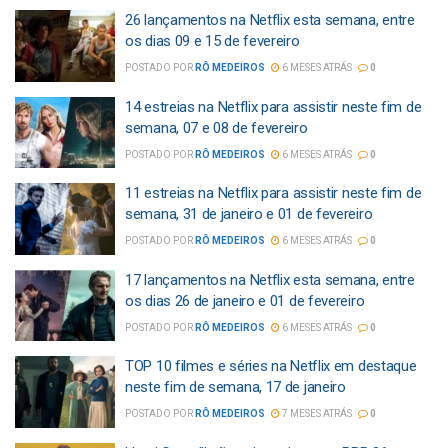
26 lançamentos na Netflix esta semana, entre
os dias 09 e 15 de fevereiro
POSTADO POR
RÔ MEDEIROS
6 MESES ATRÁS
0
14 estreias na Netflix para assistir neste fim de
semana, 07 e 08 de fevereiro
POSTADO POR
RÔ MEDEIROS
6 MESES ATRÁS
0
11 estreias na Netflix para assistir neste fim de
semana, 31 de janeiro e 01 de fevereiro
POSTADO POR
RÔ MEDEIROS
6 MESES ATRÁS
0
17 lançamentos na Netflix esta semana, entre
os dias 26 de janeiro e 01 de fevereiro
POSTADO POR
RÔ MEDEIROS
6 MESES ATRÁS
0
TOP 10 filmes e séries na Netflix em destaque
neste fim de semana, 17 de janeiro
POSTADO POR
RÔ MEDEIROS
7 MESES ATRÁS
0