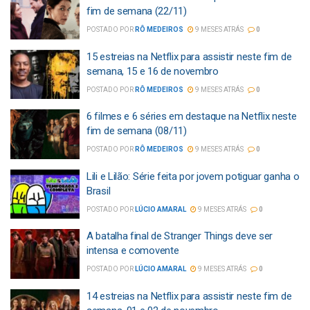
fim de semana (22/11)
POSTADO POR
RÔ MEDEIROS
9 MESES ATRÁS
0
15 estreias na Netflix para assistir neste fim de
semana, 15 e 16 de novembro
POSTADO POR
RÔ MEDEIROS
9 MESES ATRÁS
0
6 filmes e 6 séries em destaque na Netflix neste
fim de semana (08/11)
POSTADO POR
RÔ MEDEIROS
9 MESES ATRÁS
0
Lili e Lilão: Série feita por jovem potiguar ganha o
Brasil
POSTADO POR
LÚCIO AMARAL
9 MESES ATRÁS
0
A batalha final de Stranger Things deve ser
intensa e comovente
POSTADO POR
LÚCIO AMARAL
9 MESES ATRÁS
0
14 estreias na Netflix para assistir neste fim de