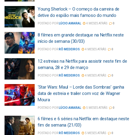
Young Sherlock – O começo da carreira de
detive do espião mais famoso do mundo
POSTADO POR
LÚCIO AMARAL
4 MESES ATRÁS
0
8 filmes em grande destaque na Netflix neste
início de semana (30/03)
POSTADO POR
RÔ MEDEIROS
4 MESES ATRÁS
0
12 estreias na Netflix para assistir neste fim de
semana, 28 e 29 de março
POSTADO POR
RÔ MEDEIROS
4 MESES ATRÁS
0
‘Star Wars: Maul – Lorde das Sombras’ ganha
data de estreia e trailer com voz de Wagner
Moura
POSTADO POR
LÚCIO AMARAL
5 MESES ATRÁS
0
6 filmes e 6 séries na Netflix em destaque neste
fim de semana (21/03)
POSTADO POR
RÔ MEDEIROS
5 MESES ATRÁS
0