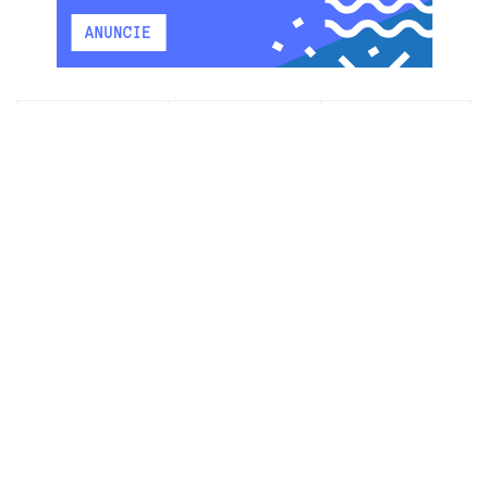
Em Alta
Comentários
Últimas
PF pede abertura de inquérito para apurar
acusação de estupro contra Alfredo Gaspar,
vice de Flávio
6 DE AGOSTO DE 2026
20 anos da Lei Maria da Penha: entenda como a
legislação evoluiu neste período
7 DE AGOSTO DE 2026
Parnamirim realiza manutenção na Rua Itália,
em Passagem de Areia, e prepara solução
definitiva
7 DE AGOSTO DE 2026