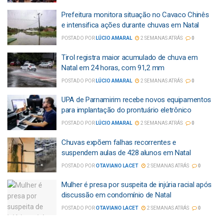
Prefeitura monitora situação no Cavaco Chinês
e intensifica ações durante chuvas em Natal
POSTADO POR
LÚCIO AMARAL
2 SEMANAS ATRÁS
0
Tirol registra maior acumulado de chuva em
Natal em 24 horas, com 91,2 mm
POSTADO POR
LÚCIO AMARAL
2 SEMANAS ATRÁS
0
UPA de Parnamirim recebe novos equipamentos
para implantação do prontuário eletrônico
POSTADO POR
LÚCIO AMARAL
2 SEMANAS ATRÁS
0
Chuvas expõem falhas recorrentes e
suspendem aulas de 428 alunos em Natal
POSTADO POR
OTAVIANO LACET
2 SEMANAS ATRÁS
0
Mulher é presa por suspeita de injúria racial após
discussão em condomínio de Natal
POSTADO POR
OTAVIANO LACET
2 SEMANAS ATRÁS
0