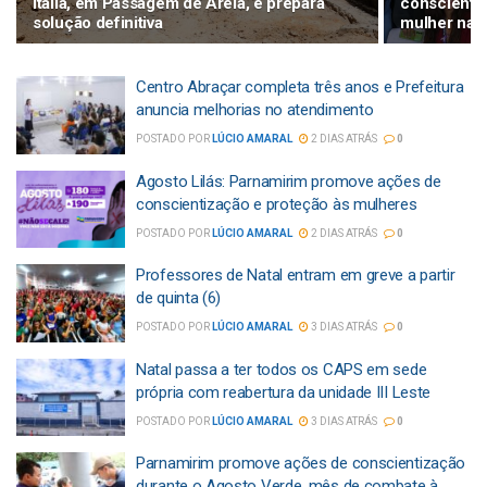
Itália, em Passagem de Areia, e prepara
conscientiz
solução definitiva
mulher nas
Centro Abraçar completa três anos e Prefeitura
anuncia melhorias no atendimento
POSTADO POR
LÚCIO AMARAL
2 DIAS ATRÁS
0
Agosto Lilás: Parnamirim promove ações de
conscientização e proteção às mulheres
POSTADO POR
LÚCIO AMARAL
2 DIAS ATRÁS
0
Professores de Natal entram em greve a partir
de quinta (6)
POSTADO POR
LÚCIO AMARAL
3 DIAS ATRÁS
0
Natal passa a ter todos os CAPS em sede
própria com reabertura da unidade III Leste
POSTADO POR
LÚCIO AMARAL
3 DIAS ATRÁS
0
Parnamirim promove ações de conscientização
durante o Agosto Verde, mês de combate à