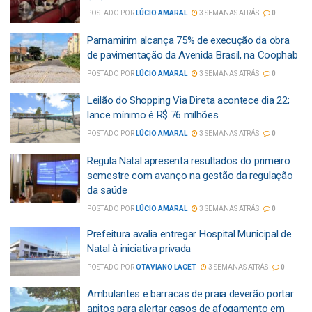
POSTADO POR
LÚCIO AMARAL
3 SEMANAS ATRÁS
0
Parnamirim alcança 75% de execução da obra
de pavimentação da Avenida Brasil, na Coophab
POSTADO POR
LÚCIO AMARAL
3 SEMANAS ATRÁS
0
Leilão do Shopping Via Direta acontece dia 22;
lance mínimo é R$ 76 milhões
POSTADO POR
LÚCIO AMARAL
3 SEMANAS ATRÁS
0
Regula Natal apresenta resultados do primeiro
semestre com avanço na gestão da regulação
da saúde
POSTADO POR
LÚCIO AMARAL
3 SEMANAS ATRÁS
0
Prefeitura avalia entregar Hospital Municipal de
Natal à iniciativa privada
POSTADO POR
OTAVIANO LACET
3 SEMANAS ATRÁS
0
Ambulantes e barracas de praia deverão portar
apitos para alertar casos de afogamento em