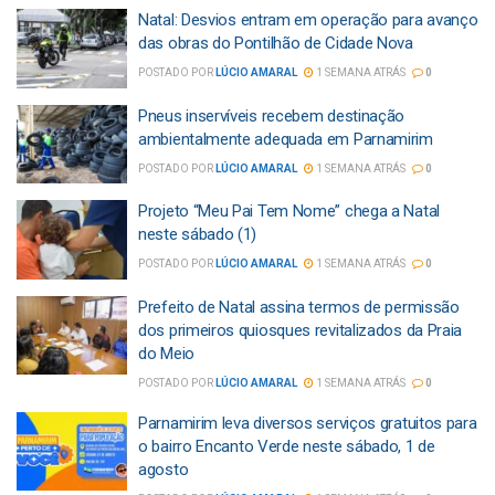
Natal: Desvios entram em operação para avanço
das obras do Pontilhão de Cidade Nova
POSTADO POR
LÚCIO AMARAL
1 SEMANA ATRÁS
0
Pneus inservíveis recebem destinação
ambientalmente adequada em Parnamirim
POSTADO POR
LÚCIO AMARAL
1 SEMANA ATRÁS
0
Projeto “Meu Pai Tem Nome” chega a Natal
neste sábado (1)
POSTADO POR
LÚCIO AMARAL
1 SEMANA ATRÁS
0
Prefeito de Natal assina termos de permissão
dos primeiros quiosques revitalizados da Praia
do Meio
POSTADO POR
LÚCIO AMARAL
1 SEMANA ATRÁS
0
Parnamirim leva diversos serviços gratuitos para
o bairro Encanto Verde neste sábado, 1 de
agosto