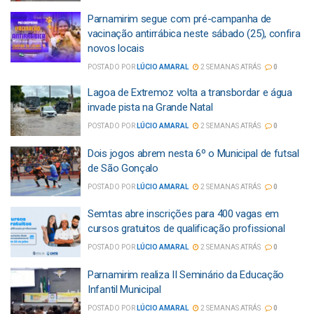
Parnamirim segue com pré-campanha de
vacinação antirrábica neste sábado (25), confira
novos locais
POSTADO POR
LÚCIO AMARAL
2 SEMANAS ATRÁS
0
Lagoa de Extremoz volta a transbordar e água
invade pista na Grande Natal
POSTADO POR
LÚCIO AMARAL
2 SEMANAS ATRÁS
0
Dois jogos abrem nesta 6º o Municipal de futsal
de São Gonçalo
POSTADO POR
LÚCIO AMARAL
2 SEMANAS ATRÁS
0
Semtas abre inscrições para 400 vagas em
cursos gratuitos de qualificação profissional
POSTADO POR
LÚCIO AMARAL
2 SEMANAS ATRÁS
0
Parnamirim realiza II Seminário da Educação
Infantil Municipal
POSTADO POR
LÚCIO AMARAL
2 SEMANAS ATRÁS
0