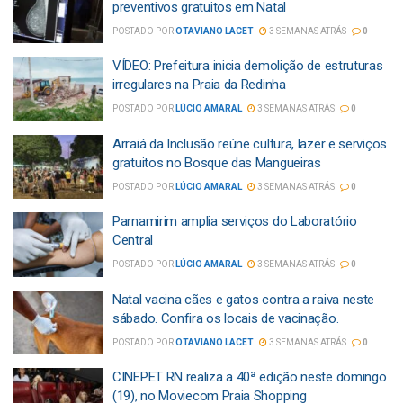
preventivos gratuitos em Natal
POSTADO POR
OTAVIANO LACET
3 SEMANAS ATRÁS
0
VÍDEO: Prefeitura inicia demolição de estruturas
irregulares na Praia da Redinha
POSTADO POR
LÚCIO AMARAL
3 SEMANAS ATRÁS
0
Arraiá da Inclusão reúne cultura, lazer e serviços
gratuitos no Bosque das Mangueiras
POSTADO POR
LÚCIO AMARAL
3 SEMANAS ATRÁS
0
Parnamirim amplia serviços do Laboratório
Central
POSTADO POR
LÚCIO AMARAL
3 SEMANAS ATRÁS
0
Natal vacina cães e gatos contra a raiva neste
sábado. Confira os locais de vacinação.
POSTADO POR
OTAVIANO LACET
3 SEMANAS ATRÁS
0
CINEPET RN realiza a 40ª edição neste domingo
(19), no Moviecom Praia Shopping