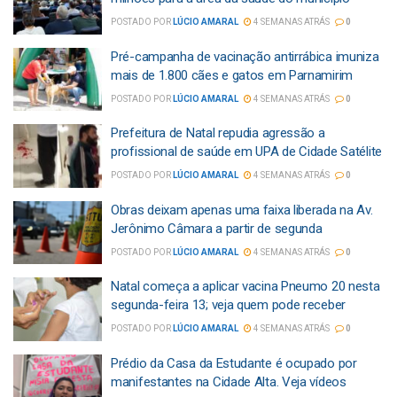
POSTADO POR
LÚCIO AMARAL
4 SEMANAS ATRÁS
0
Pré-campanha de vacinação antirrábica imuniza
mais de 1.800 cães e gatos em Parnamirim
POSTADO POR
LÚCIO AMARAL
4 SEMANAS ATRÁS
0
Prefeitura de Natal repudia agressão a
profissional de saúde em UPA de Cidade Satélite
POSTADO POR
LÚCIO AMARAL
4 SEMANAS ATRÁS
0
Obras deixam apenas uma faixa liberada na Av.
Jerônimo Câmara a partir de segunda
POSTADO POR
LÚCIO AMARAL
4 SEMANAS ATRÁS
0
Natal começa a aplicar vacina Pneumo 20 nesta
segunda-feira 13; veja quem pode receber
POSTADO POR
LÚCIO AMARAL
4 SEMANAS ATRÁS
0
Prédio da Casa da Estudante é ocupado por
manifestantes na Cidade Alta. Veja vídeos