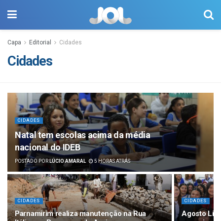
Capa
Editorial
Cidades
Cidades
CIDADES
Natal tem escolas acima da média
nacional do IDEB
POSTADO POR
LÚCIO AMARAL
5 HORAS ATRÁS
CIDADES
CIDADES
Parnamirim realiza manutenção na Rua
Agosto Lilá