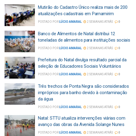
Mutirão do Cadastro Único realiza mais de 200
atualizações cadastrais em Parnamirim
POSTADO POR
LÚCIO AMARAL
2 SEMANAS ATRÁS
0
Banco de Alimentos de Natal distribui 12
toneladas de alimentos para instituições sociais
POSTADO POR
LÚCIO AMARAL
2 SEMANAS ATRÁS
0
Prefeitura do Natal divulga resultado parcial da
seleção de Educadores Sociais Voluntários
POSTADO POR
LÚCIO AMARAL
2 SEMANAS ATRÁS
0
Três trechos de Ponta Negra são considerados
impróprios para banho devido à contaminação
da água
POSTADO POR
LÚCIO AMARAL
2 SEMANAS ATRÁS
0
Natal: STTU atualiza intervenções viárias com
avanço das obras da Avenida Solange Nunes
POSTADO POR
LÚCIO AMARAL
2 SEMANAS ATRÁS
0