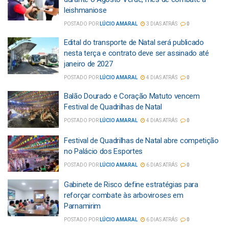
leishmaniose
POSTADO POR
LÚCIO AMARAL
3 DIAS ATRÁS
0
Edital do transporte de Natal será publicado
nesta terça e contrato deve ser assinado até
janeiro de 2027
POSTADO POR
LÚCIO AMARAL
4 DIAS ATRÁS
0
Balão Dourado e Coração Matuto vencem
Festival de Quadrilhas de Natal
POSTADO POR
LÚCIO AMARAL
4 DIAS ATRÁS
0
Festival de Quadrilhas de Natal abre competição
no Palácio dos Esportes
POSTADO POR
LÚCIO AMARAL
6 DIAS ATRÁS
0
Gabinete de Risco define estratégias para
reforçar combate às arboviroses em
Parnamirim
POSTADO POR
LÚCIO AMARAL
6 DIAS ATRÁS
0