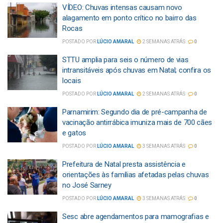
VÍDEO: Chuvas intensas causam novo
alagamento em ponto crítico no bairro das
Rocas
POSTADO POR
LÚCIO AMARAL
2 SEMANAS ATRÁS
0
STTU amplia para seis o número de vias
intransitáveis após chuvas em Natal; confira os
locais
POSTADO POR
LÚCIO AMARAL
2 SEMANAS ATRÁS
0
Parnamirim: Segundo dia de pré-campanha de
vacinação antirrábica imuniza mais de 700 cães
e gatos
POSTADO POR
LÚCIO AMARAL
3 SEMANAS ATRÁS
0
Prefeitura de Natal presta assistência e
orientações às famílias afetadas pelas chuvas
no José Sarney
POSTADO POR
LÚCIO AMARAL
3 SEMANAS ATRÁS
0
Sesc abre agendamentos para mamografias e