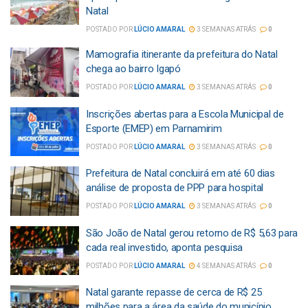
Natal
POSTADO POR
LÚCIO AMARAL
3 SEMANAS ATRÁS
0
Mamografia itinerante da prefeitura do Natal
chega ao bairro Igapó
POSTADO POR
LÚCIO AMARAL
3 SEMANAS ATRÁS
0
Inscrições abertas para a Escola Municipal de
Esporte (EMEP) em Parnamirim
POSTADO POR
LÚCIO AMARAL
3 SEMANAS ATRÁS
0
Prefeitura de Natal concluirá em até 60 dias
análise de proposta de PPP para hospital
POSTADO POR
LÚCIO AMARAL
3 SEMANAS ATRÁS
0
São João de Natal gerou retorno de R$ 5,63 para
cada real investido, aponta pesquisa
POSTADO POR
LÚCIO AMARAL
4 SEMANAS ATRÁS
0
Natal garante repasse de cerca de R$ 25
milhões para a área da saúde do município