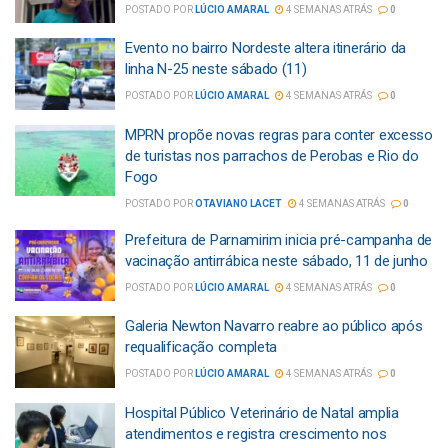
POSTADO POR
LÚCIO AMARAL
4 SEMANAS ATRÁS
0
Evento no bairro Nordeste altera itinerário da
linha N-25 neste sábado (11)
POSTADO POR
LÚCIO AMARAL
4 SEMANAS ATRÁS
0
MPRN propõe novas regras para conter excesso
de turistas nos parrachos de Perobas e Rio do
Fogo
POSTADO POR
OTAVIANO LACET
4 SEMANAS ATRÁS
0
Prefeitura de Parnamirim inicia pré-campanha de
vacinação antirrábica neste sábado, 11 de junho
POSTADO POR
LÚCIO AMARAL
4 SEMANAS ATRÁS
0
Galeria Newton Navarro reabre ao público após
requalificação completa
POSTADO POR
LÚCIO AMARAL
4 SEMANAS ATRÁS
0
Hospital Público Veterinário de Natal amplia
atendimentos e registra crescimento nos