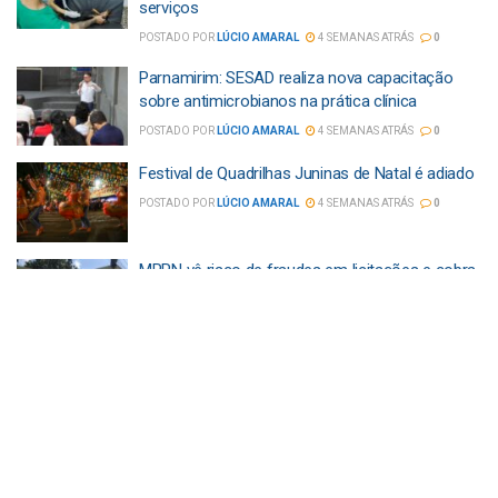
serviços
POSTADO POR
LÚCIO AMARAL
4 SEMANAS ATRÁS
0
Parnamirim: SESAD realiza nova capacitação
sobre antimicrobianos na prática clínica
POSTADO POR
LÚCIO AMARAL
4 SEMANAS ATRÁS
0
Festival de Quadrilhas Juninas de Natal é adiado
POSTADO POR
LÚCIO AMARAL
4 SEMANAS ATRÁS
0
MPRN vê risco de fraudes em licitações e cobra
mudanças na Prefeitura de São Gonçalo
POSTADO POR
OTAVIANO LACET
4 SEMANAS ATRÁS
0
Obras de drenagem alteram trânsito e itinerário
de ônibus na zona Oeste de Natal
POSTADO POR
LÚCIO AMARAL
1 MÊS ATRÁS
0
Pitbull é resgatado ferido e cercado por urubus
em Natal; ONG pede ajuda