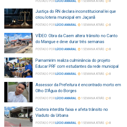
POSTADO POR
LÚCIO AMARAL
1 SEMANA ATRÁS
0
Justiça do RN declara inconstitucional lei que
criou loteria municipal em Jaçanã
POSTADO POR
LÚCIO AMARAL
1 SEMANA ATRÁS
0
VÍDEO: Obra da Caern altera trânsito no Canto
do Mangue e deve durar três semanas
POSTADO POR
LÚCIO AMARAL
1 SEMANA ATRÁS
0
Parnamirim realiza culminância do projeto
Educar PRF com estudantes da rede municipal
POSTADO POR
LÚCIO AMARAL
1 SEMANA ATRÁS
0
Assessor da Prefeitura é encontrado morto em
Olho D’Água do Borges
POSTADO POR
LÚCIO AMARAL
1 SEMANA ATRÁS
0
Cratera interdita faixa e afeta trânsito no
Viaduto da Urbana
POSTADO POR
LÚCIO AMARAL
1 SEMANA ATRÁS
0