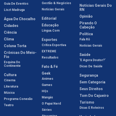
Gestão & Negócios
Guia De Eventos
Notícias Gerais Do
Notícias Gerais
RN
Liszt Madruga
Opinião
Editorial
Água De Chocalho
Pirando O
Educação
Cidades
Cabeção
Língua.com
Ciência
Política
Clima
Esportes
Fala Rô
Crítica Esportiva
Coluna Torta
Notícias Gerais
EXTREME
Crônicas Do Meio-
Saúde
Fio
Resultados
'E Agora Doutor?'
Esquina Do
Continente
Fato & Fé
Dicas De Saúde
Geek
Cultura
Segurança
Animes
Cinema
Sem Categoria
Games
Literatura
Seus Direitos
HQs
Música
Tom Do Cajueiro
Mangás
Programa Conexão
Turismo
O Papai Nerd
Teatro
Dicas E Roteiros
Séries
Streaming