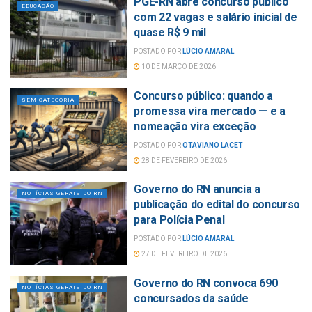
PGE-RN abre concurso público
EDUCAÇÃO
com 22 vagas e salário inicial de
quase R$ 9 mil
POSTADO POR
LÚCIO AMARAL
10 DE MARÇO DE 2026
Concurso público: quando a
SEM CATEGORIA
promessa vira mercado — e a
nomeação vira exceção
POSTADO POR
OTAVIANO LACET
28 DE FEVEREIRO DE 2026
Governo do RN anuncia a
NOTÍCIAS GERAIS DO RN
publicação do edital do concurso
para Polícia Penal
POSTADO POR
LÚCIO AMARAL
27 DE FEVEREIRO DE 2026
Governo do RN convoca 690
NOTÍCIAS GERAIS DO RN
concursados da saúde