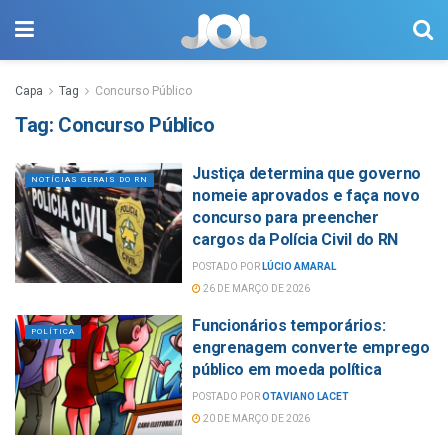
Capa
Tag
Concurso Público
Tag:
Concurso Público
Justiça determina que governo
NOTÍCIAS GERAIS DO RN
nomeie aprovados e faça novo
concurso para preencher
cargos da Polícia Civil do RN
POSTADO POR
LÚCIO AMARAL
26 DE MARÇO DE 2026
Funcionários temporários:
POLÍTICA
engrenagem converte emprego
público em moeda política
POSTADO POR
OTAVIANO LACET
20 DE MARÇO DE 2026