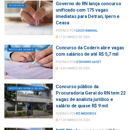
Governo do RN lança concurso
ECONOMIA
unificado com 175 vagas
imediatas para Detran, Ipern e
Ceasa
POSTADO POR
LÚCIO AMARAL
17 DE MARÇO DE 2026
Concurso da Codern abre vagas
NOTÍCIAS GERAIS
com salários de até R$ 5,7 mil
POSTADO POR
OTAVIANO LACET
16 DE MARÇO DE 2026
Concurso público da
NOTÍCIAS GERAIS DO RN
Procuradoria Geral do RN tem 22
vagas de analista jurídico e
salário de quase R$ 9 mil
POSTADO POR
RÔ MEDEIROS
11 DE MARÇO DE 2026