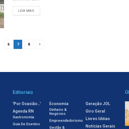
LEIA MAIS
6
7
8
Editoriais
Ú
'Por Ocasião…'
Economia
Geração JOL
Dinheiro &
Agenda RN
Giro Geral
Negócios
Gastronomia
Livres Idéias
Empreendedorismo
Guia De Eventos
Notícias Gerais
Gestão &