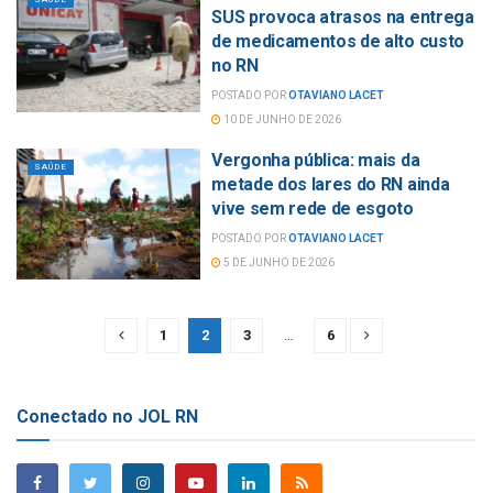
SUS provoca atrasos na entrega
de medicamentos de alto custo
no RN
POSTADO POR
OTAVIANO LACET
10 DE JUNHO DE 2026
Vergonha pública: mais da
SAÚDE
metade dos lares do RN ainda
vive sem rede de esgoto
POSTADO POR
OTAVIANO LACET
5 DE JUNHO DE 2026
1
2
3
…
6
Conectado no JOL RN