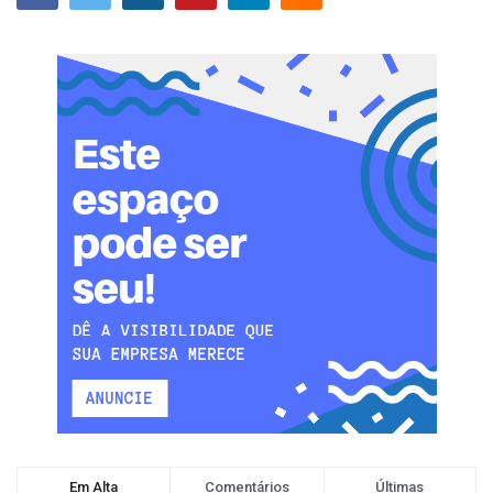
Em Alta
Comentários
Últimas