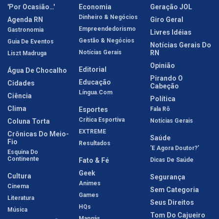
'Por Ocasião…'
Economia
Geração JOL
Dinheiro & Negócios
Agenda RN
Giro Geral
Empreendedorismo
Gastronomia
Livres Idéias
Gestão & Negócios
Guia De Eventos
Notícias Gerais Do
Notícias Gerais
RN
Liszt Madruga
Opinião
Editorial
Água De Chocalho
Pirando O
Educação
Cidades
Cabeção
Língua.com
Ciência
Política
Clima
Esportes
Fala Rô
Crítica Esportiva
Coluna Torta
Notícias Gerais
EXTREME
Crônicas Do Meio-
Saúde
Fio
Resultados
'E Agora Doutor?'
Esquina Do
Continente
Fato & Fé
Dicas De Saúde
Geek
Cultura
Segurança
Animes
Cinema
Sem Categoria
Games
Literatura
Seus Direitos
HQs
Música
Tom Do Cajueiro
Mangás