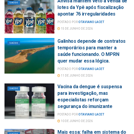
Anvisa mantém veto à venda de
SAÚDE
lotes da Ypê após fiscalização
apontar 76 irregularidades
POSTADO POR
OTAVIANO LACET
15 DE JUNHO DE 2026
Galinhos depende de contratos
SAÚDE
temporários para manter a
saúde funcionando. O MPRN
quer mudar essa lógica.
POSTADO POR
OTAVIANO LACET
11 DE JUNHO DE 2026
Vacina da dengue é suspensa
SAÚDE
para investigação, mas
especialistas reforçam
segurança do imunizante
POSTADO POR
OTAVIANO LACET
10 DE JUNHO DE 2026
Mais essa: falha em sistema do
SAÚDE