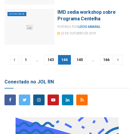
IMD sedia workshop sobre
ECONOMIA
Programa Centelha
POSTADO POR
LÚCIO AMARAL
22 DE OUTUBRO DE 2019
1
…
143
144
145
…
166
Conectado no JOL RN