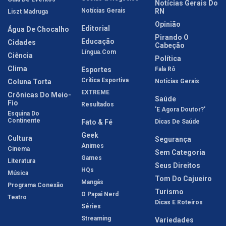
Notícias Gerais Do
Notícias Gerais
RN
Liszt Madruga
Opinião
Editorial
Água De Chocalho
Pirando O
Educação
Cidades
Cabeção
Língua.com
Ciência
Política
Clima
Esportes
Fala Rô
Crítica Esportiva
Coluna Torta
Notícias Gerais
EXTREME
Crônicas Do Meio-
Saúde
Fio
Resultados
'E Agora Doutor?'
Esquina Do
Continente
Fato & Fé
Dicas De Saúde
Geek
Cultura
Segurança
Animes
Cinema
Sem Categoria
Games
Literatura
Seus Direitos
HQs
Música
Tom Do Cajueiro
Mangás
Programa Conexão
Turismo
O Papai Nerd
Teatro
Dicas E Roteiros
Séries
Streaming
Variedades