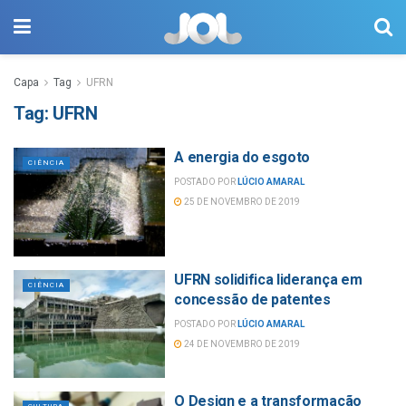
Capa
Tag
UFRN
Tag:
UFRN
A energia do esgoto
CIÊNCIA
POSTADO POR
LÚCIO AMARAL
25 DE NOVEMBRO DE 2019
UFRN solidifica liderança em
CIÊNCIA
concessão de patentes
POSTADO POR
LÚCIO AMARAL
24 DE NOVEMBRO DE 2019
O Design e a transformação