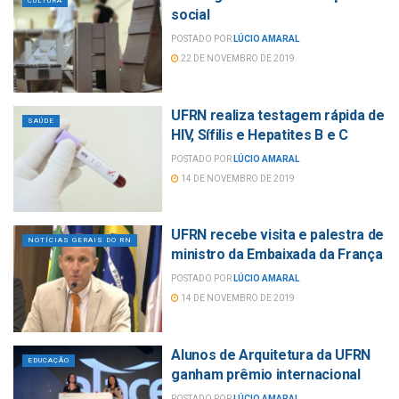
CULTURA
social
POSTADO POR
LÚCIO AMARAL
22 DE NOVEMBRO DE 2019
UFRN realiza testagem rápida de
SAÚDE
HIV, Sífilis e Hepatites B e C
POSTADO POR
LÚCIO AMARAL
14 DE NOVEMBRO DE 2019
UFRN recebe visita e palestra de
NOTÍCIAS GERAIS DO RN
ministro da Embaixada da França
POSTADO POR
LÚCIO AMARAL
14 DE NOVEMBRO DE 2019
Alunos de Arquitetura da UFRN
EDUCAÇÃO
ganham prêmio internacional
POSTADO POR
LÚCIO AMARAL