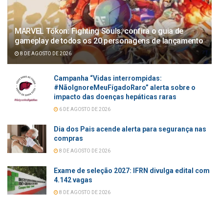
MARVEL Tōkon: Fighting Souls: confira o guia de
gameplay de todos os 20 personagens de lançamento
8 DE AGOSTO DE 2026
Campanha “Vidas interrompidas:
#NãoIgnoreMeuFígadoRaro” alerta sobre o
impacto das doenças hepáticas raras
6 DE AGOSTO DE 2026
Dia dos Pais acende alerta para segurança nas
compras
8 DE AGOSTO DE 2026
Exame de seleção 2027: IFRN divulga edital com
4.142 vagas
8 DE AGOSTO DE 2026