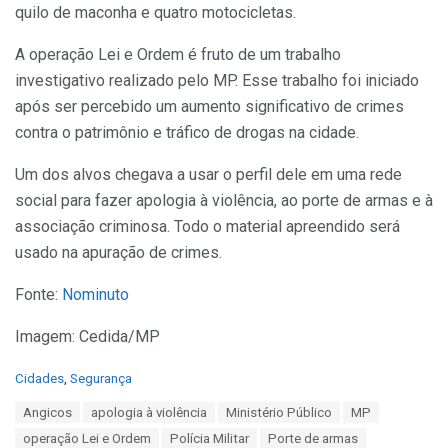
quilo de maconha e quatro motocicletas.
A operação Lei e Ordem é fruto de um trabalho
investigativo realizado pelo MP. Esse trabalho foi iniciado
após ser percebido um aumento significativo de crimes
contra o patrimônio e tráfico de drogas na cidade.
Um dos alvos chegava a usar o perfil dele em uma rede
social para fazer apologia à violência, ao porte de armas e à
associação criminosa. Todo o material apreendido será
usado na apuração de crimes.
Fonte:
Nominuto
Imagem: Cedida/MP
C
Cidades
,
Segurança
a
T
Angicos
apologia à violência
Ministério Público
MP
t
a
e
operação Lei e Ordem
Polícia Militar
Porte de armas
g