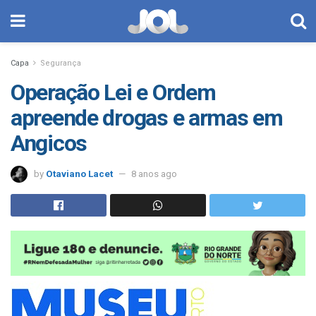
Capa
Segurança
Operação Lei e Ordem
apreende drogas e armas em
Angicos
by
Otaviano Lacet
8 anos ago