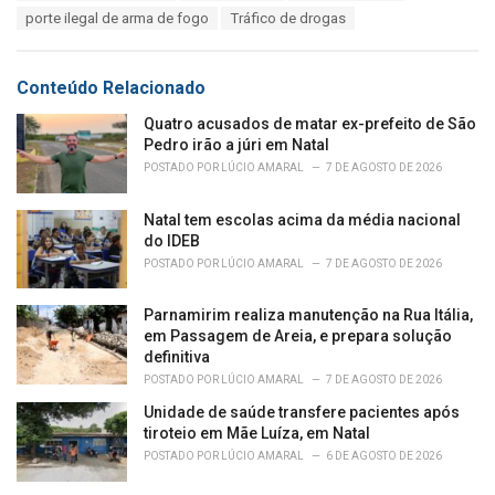
g
s
porte ilegal de arma de fogo
Tráfico de drogas
o
:
r
i
e
Conteúdo Relacionado
s
:
Quatro acusados de matar ex-prefeito de São
Pedro irão a júri em Natal
POSTADO POR
LÚCIO AMARAL
7 DE AGOSTO DE 2026
Natal tem escolas acima da média nacional
do IDEB
POSTADO POR
LÚCIO AMARAL
7 DE AGOSTO DE 2026
Parnamirim realiza manutenção na Rua Itália,
em Passagem de Areia, e prepara solução
definitiva
POSTADO POR
LÚCIO AMARAL
7 DE AGOSTO DE 2026
Unidade de saúde transfere pacientes após
tiroteio em Mãe Luíza, em Natal
POSTADO POR
LÚCIO AMARAL
6 DE AGOSTO DE 2026