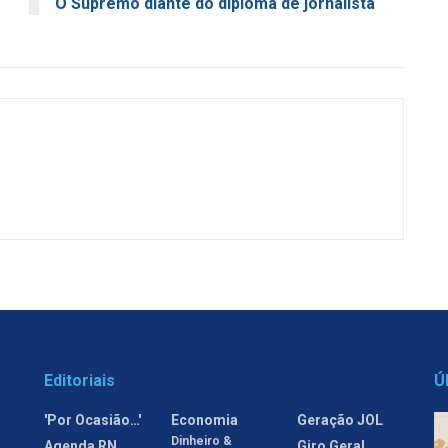
O Supremo diante do diploma de jornalista
Editoriais
Ú
'Por Ocasião…'
Economia
Geração JOL
Dinheiro &
Agenda RN
Giro Geral