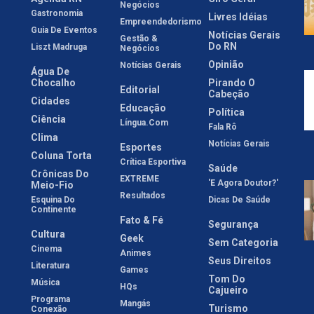
Negócios
Gastronomia
Livres Idéias
Empreendedorismo
Guia De Eventos
Notícias Gerais
Gestão &
Do RN
Liszt Madruga
Negócios
Opinião
Notícias Gerais
Água De
Chocalho
Pirando O
Editorial
Cabeção
Cidades
Educação
Política
Ciência
Língua.com
Fala Rô
Clima
Notícias Gerais
Esportes
Coluna Torta
Crítica Esportiva
Saúde
Crônicas Do
EXTREME
'E Agora Doutor?'
Meio-Fio
Resultados
Esquina Do
Dicas De Saúde
Continente
Fato & Fé
Segurança
Cultura
Geek
Sem Categoria
Cinema
Animes
Seus Direitos
Literatura
Games
Tom Do
Música
HQs
Cajueiro
Programa
Mangás
Turismo
Conexão