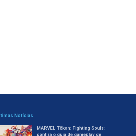
ltimas Notícias
MARVEL Tōkon: Fighting Souls:
confira o guia de gameplay de