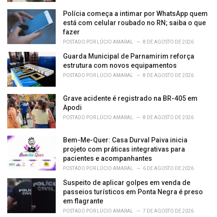
Polícia começa a intimar por WhatsApp quem
está com celular roubado no RN; saiba o que
fazer
POSTADO POR
LÚCIO AMARAL
8 DE AGOSTO DE 2026
Guarda Municipal de Parnamirim reforça
estrutura com novos equipamentos
POSTADO POR
LÚCIO AMARAL
8 DE AGOSTO DE 2026
Grave acidente é registrado na BR-405 em
Apodi
POSTADO POR
LÚCIO AMARAL
8 DE AGOSTO DE 2026
Bem-Me-Quer: Casa Durval Paiva inicia
projeto com práticas integrativas para
pacientes e acompanhantes
POSTADO POR
LÚCIO AMARAL
6 DE AGOSTO DE 2026
Suspeito de aplicar golpes em venda de
passeios turísticos em Ponta Negra é preso
em flagrante
POSTADO POR
LÚCIO AMARAL
7 DE AGOSTO DE 2026