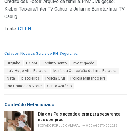
Crédito das Fotos: Arquivo da família; PM/Divulgação;
Kleber Teixeira/Inter TV Cabugi e Julianne Barreto/Inter TV
Cabugi.
Fonte:
G1 RN
C
Cidades
,
Notícias Gerais do RN
,
Segurança
a
T
Brejinho
Deicor
Espírito Santo
Investigação
t
a
e
Luiz Hugo Vital Barbosa
Maria da Conceição de Lima Barbosa
g
g
s
Natal
pistoleiros
Polícia Civil
Polícia Militar do RN
o
:
r
Rio Grande do Norte
Santo Antônio
i
e
s
Conteúdo Relacionado
:
Dia dos Pais acende alerta para segurança
nas compras
POSTADO POR
LÚCIO AMARAL
8 DE AGOSTO DE 2026