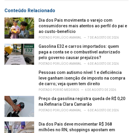
e
s
Conteúdo Relacionado
:
Dia dos Pais movimenta o varejo com
consumidores mais atentos ao perfil do pai e
ao custo-benefício
POSTADO POR
LÚCIO AMARAL
7 DE AGOSTO DE 2026
Gasolina E32 e carros importados: quem
paga a conta se o combustível autorizado
pelo governo causar prejuízos?
POSTADO POR
LÚCIO AMARAL
6 DE AGOSTO DE 2026
Pessoas com autismo nível 1 e deficiência
leve ganham isenção de imposto na compra
de carro; veja quem tem direito
POSTADO POR
RÔ MEDEIROS
6 DE AGOSTO DE 2026
Preço da gasolina registra queda de R$ 0,20
na Refinaria Clara Camarão
POSTADO POR
LÚCIO AMARAL
6 DE AGOSTO DE 2026
Dia dos Pais deve movimentar R$ 368
milhões no RN; shoppings apostam em