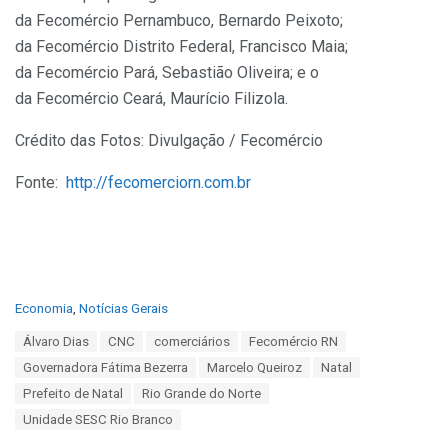
da
Fecomércio
Pernambuco, Bernardo Peixoto;
da
Fecomércio
Distrito Federal, Francisco Maia;
da
Fecomércio
Pará, Sebastião Oliveira; e o
da
Fecomércio
Ceará, Maurício
Filizola
.
Crédito das Fotos:
Divulgação / Fecomércio
Fonte:
http://fecomerciorn.com.br
C
Economia
,
Notícias Gerais
a
T
Álvaro Dias
CNC
comerciários
Fecomércio RN
t
a
e
Governadora Fátima Bezerra
Marcelo Queiroz
Natal
g
g
s
Prefeito de Natal
Rio Grande do Norte
o
:
r
Unidade SESC Rio Branco
i