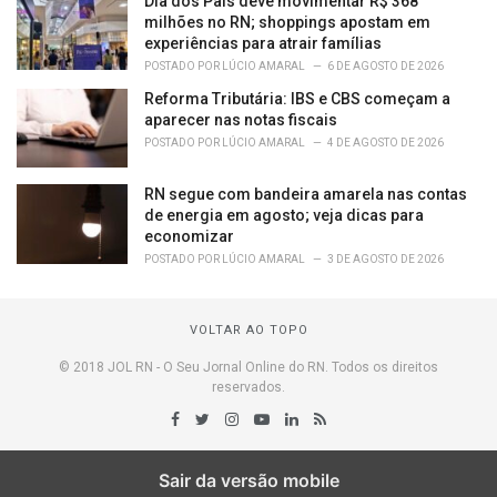
Dia dos Pais deve movimentar R$ 368
milhões no RN; shoppings apostam em
experiências para atrair famílias
POSTADO POR
LÚCIO AMARAL
6 DE AGOSTO DE 2026
Reforma Tributária: IBS e CBS começam a
aparecer nas notas fiscais
POSTADO POR
LÚCIO AMARAL
4 DE AGOSTO DE 2026
RN segue com bandeira amarela nas contas
de energia em agosto; veja dicas para
economizar
POSTADO POR
LÚCIO AMARAL
3 DE AGOSTO DE 2026
VOLTAR AO TOPO
© 2018 JOL RN - O Seu Jornal Online do RN. Todos os direitos
reservados.
Sair da versão mobile