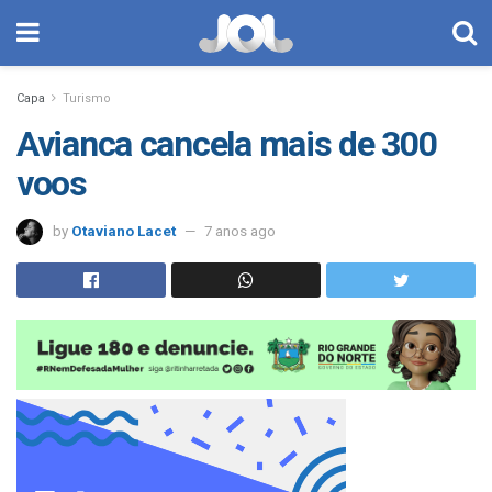
Capa
Turismo
Avianca cancela mais de 300
voos
by
Otaviano Lacet
7 anos ago