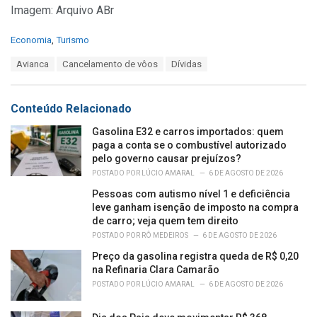
Imagem: Arquivo ABr
C
Economia
,
Turismo
a
T
Avianca
Cancelamento de vôos
Dívidas
t
a
e
g
g
s
o
Conteúdo Relacionado
:
r
i
Gasolina E32 e carros importados: quem
e
paga a conta se o combustível autorizado
s
pelo governo causar prejuízos?
:
POSTADO POR
LÚCIO AMARAL
6 DE AGOSTO DE 2026
Pessoas com autismo nível 1 e deficiência
leve ganham isenção de imposto na compra
de carro; veja quem tem direito
POSTADO POR
RÔ MEDEIROS
6 DE AGOSTO DE 2026
Preço da gasolina registra queda de R$ 0,20
na Refinaria Clara Camarão
POSTADO POR
LÚCIO AMARAL
6 DE AGOSTO DE 2026