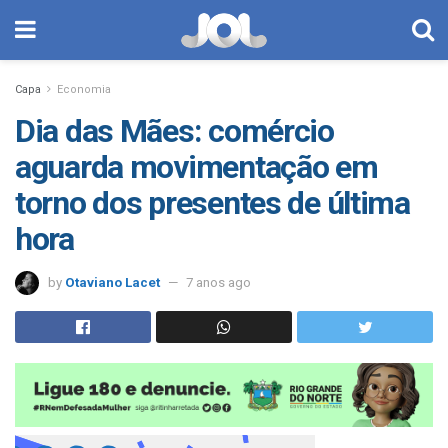
Capa
Economia
Dia das Mães: comércio
aguarda movimentação em
torno dos presentes de última
hora
by
Otaviano Lacet
7 anos ago