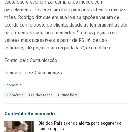
cauteloso e economizar comprando menos com
parcelamento e apenas um item para presentear no dia das
mães, Rodrigo diz que em sua loja as opções variam de
acordo com o gosto do cliente, desde as lembrancinhas até
os presentes mais incrementados. “Temos peças com
valores mais acessíveis, a partir de R$ 16, de uso
cotidiano, até peças mais requintadas”, exemplifica.
Fonte: Ideia Comunicação
Imagem: Ideia Comunicação
C
Economia
a
T
Comércio
Dia das Mães
Última hora
t
a
e
g
g
s
o
Conteúdo Relacionado
:
r
i
Dia dos Pais acende alerta para segurança
e
nas compras