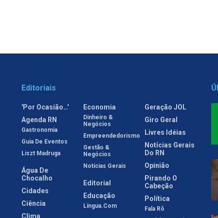
Editoriais
Ú
'Por Ocasião…'
Economia
Geração JOL
Dinheiro &
Agenda RN
Giro Geral
Negócios
Gastronomia
Livres Idéias
Empreendedorismo
Guia De Eventos
Notícias Gerais
Gestão &
Do RN
Liszt Madruga
Negócios
Opinião
Notícias Gerais
Água De
Chocalho
Pirando O
Editorial
Cabeção
Cidades
Educação
Política
Ciência
Língua.com
Fala Rô
Clima