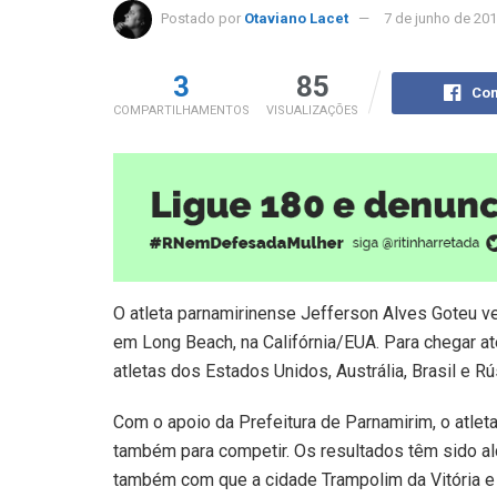
Postado por
Otaviano Lacet
7 de junho de 20
3
85
Com
COMPARTILHAMENTOS
VISUALIZAÇÕES
O atleta parnamirinense Jefferson Alves Goteu ve
em Long Beach, na Califórnia/EUA. Para chegar até
atletas dos Estados Unidos, Austrália, Brasil e Rú
Com o apoio da Prefeitura de Parnamirim, o atlet
também para competir. Os resultados têm sido a
também com que a cidade Trampolim da Vitória e