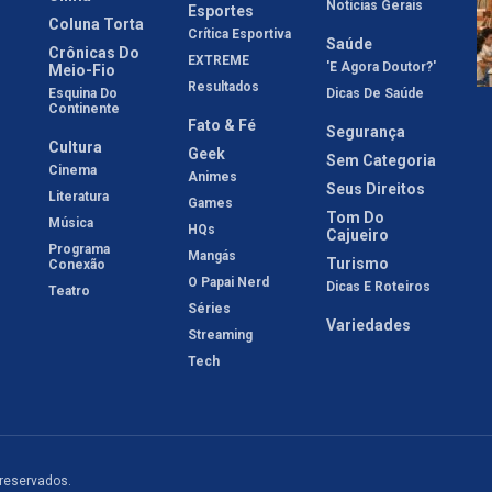
Notícias Gerais
Esportes
Coluna Torta
Crítica Esportiva
Saúde
Crônicas Do
EXTREME
'E Agora Doutor?'
Meio-Fio
Resultados
Esquina Do
Dicas De Saúde
Continente
Fato & Fé
Segurança
Cultura
Geek
Sem Categoria
Cinema
Animes
Seus Direitos
Literatura
Games
Tom Do
Música
HQs
Cajueiro
Programa
Mangás
Turismo
Conexão
O Papai Nerd
Dicas E Roteiros
Teatro
Séries
Variedades
Streaming
Tech
 reservados.