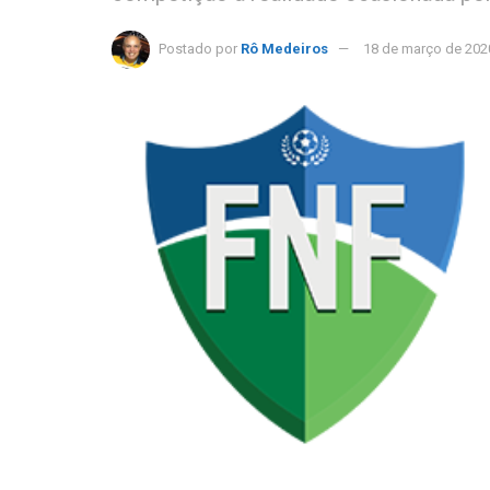
Postado por
Rô Medeiros
18 de março de 202