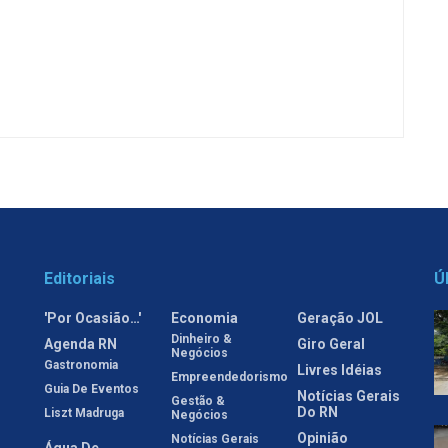
Editoriais
Ú
'Por Ocasião…'
Economia
Geração JOL
Dinheiro &
Agenda RN
Giro Geral
Negócios
Gastronomia
Livres Idéias
Empreendedorismo
Guia De Eventos
Notícias Gerais
Gestão &
Do RN
Liszt Madruga
Negócios
Opinião
Notícias Gerais
Água De