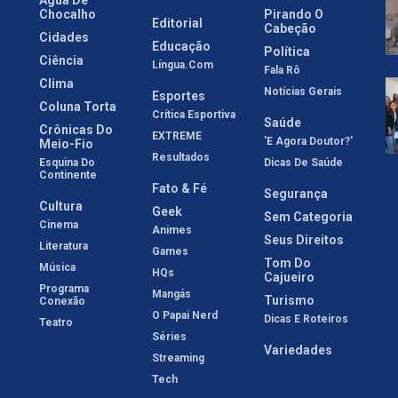
Chocalho
Pirando O
Editorial
Cabeção
Cidades
Educação
Política
Ciência
Língua.com
Fala Rô
Clima
Notícias Gerais
Esportes
Coluna Torta
Crítica Esportiva
Saúde
Crônicas Do
EXTREME
'E Agora Doutor?'
Meio-Fio
Resultados
Esquina Do
Dicas De Saúde
Continente
Fato & Fé
Segurança
Cultura
Geek
Sem Categoria
Cinema
Animes
Seus Direitos
Literatura
Games
Tom Do
Música
HQs
Cajueiro
Programa
Mangás
Turismo
Conexão
O Papai Nerd
Dicas E Roteiros
Teatro
Séries
Variedades
Streaming
Tech