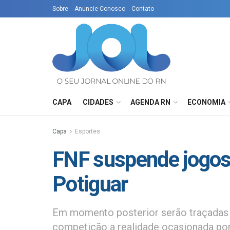
Sobre
Anuncie Conosco
Contato
CAPA
CIDADES
AGENDA RN
ECONOMIA
Capa
Esportes
FNF suspende jogo
Potiguar
Em momento posterior serão traçadas d
competição a realidade ocasionada por