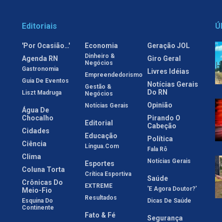
Editoriais
Ú
'Por Ocasião…'
Economia
Geração JOL
Dinheiro &
Agenda RN
Giro Geral
Negócios
Gastronomia
Livres Idéias
Empreendedorismo
Guia De Eventos
Notícias Gerais
Gestão &
Do RN
Liszt Madruga
Negócios
Opinião
Notícias Gerais
Água De
Chocalho
Pirando O
Editorial
Cabeção
Cidades
Educação
Política
Ciência
Língua.com
Fala Rô
Clima
Notícias Gerais
Esportes
Coluna Torta
Crítica Esportiva
Saúde
Crônicas Do
EXTREME
'E Agora Doutor?'
Meio-Fio
Resultados
Esquina Do
Dicas De Saúde
Continente
Fato & Fé
Segurança