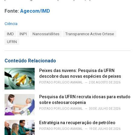
Fonte:
Agecom/IMD
C
Ciência
a
T
IMD
INPI
Nanossatélites
Transparence Active Ortese
t
a
e
UFRN
g
g
s
o
:
r
Conteúdo Relacionado
i
e
Peixes das nuvens: Pesquisa da UFRN
s
descobre duas novas espécies de peixes
:
POSTADO POR
LÚCIO AMARAL
2 DE AGOSTO DE 2026
Pesquisa da UFRN recruta idosas para estudo
sobre osteosarcopenia
POSTADO POR
LÚCIO AMARAL
30 DE JULHO DE 2026
Estratégia na recuperação de petróleo
POSTADO POR
LÚCIO AMARAL
19 DE JULHO DE 2026