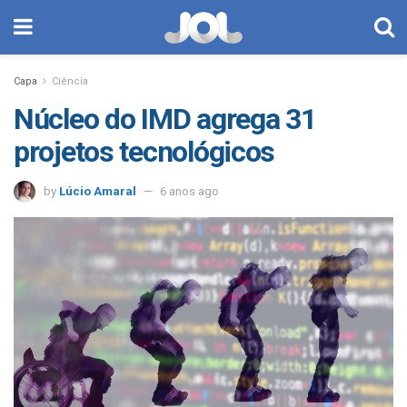
Capa
Ciência
Núcleo do IMD agrega 31
projetos tecnológicos
by
Lúcio Amaral
6 anos ago