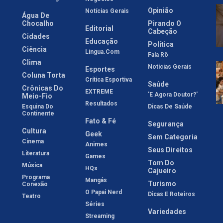
Opinião
Notícias Gerais
Água De
Chocalho
Pirando O
Editorial
Cabeção
Cidades
Educação
Política
Ciência
Língua.com
Fala Rô
Clima
Notícias Gerais
Esportes
Coluna Torta
Crítica Esportiva
Saúde
Crônicas Do
EXTREME
'E Agora Doutor?'
Meio-Fio
Resultados
Esquina Do
Dicas De Saúde
Continente
Fato & Fé
Segurança
Cultura
Geek
Sem Categoria
Cinema
Animes
Seus Direitos
Literatura
Games
Tom Do
Música
HQs
Cajueiro
Programa
Mangás
Turismo
Conexão
O Papai Nerd
Dicas E Roteiros
Teatro
Séries
Variedades
Streaming