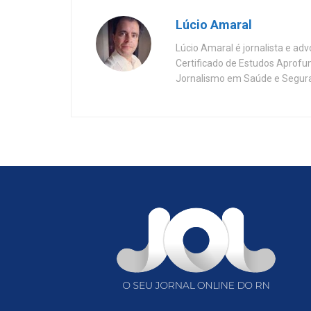
Lúcio Amaral
Lúcio Amaral é jornalista e ad
Certificado de Estudos Aprofu
Jornalismo em Saúde e Segura