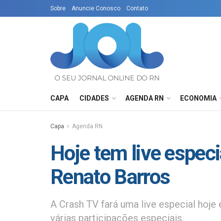
Sobre
Anuncie Conosco
Contato
CAPA
CIDADES
AGENDA RN
ECONOMIA
Capa
Agenda RN
Hoje tem live espe
Renato Barros
A Crash TV fará uma live especial ho
várias participações especiais.