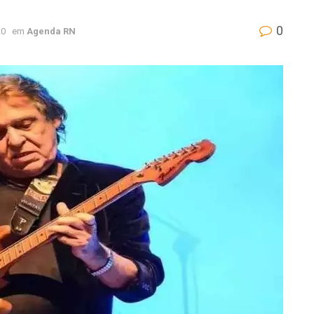
0
20
em
Agenda RN