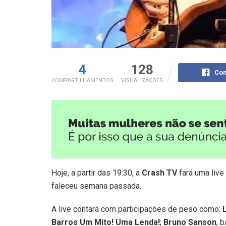
4
128
Com
COMPARTILHAMENTOS
VISUALIZAÇÕES
Hoje, a partir das 19:30, a
Crash TV
fará uma liv
faleceu semana passada.
A live contará com participações de peso como:
Barros
Um Mito! Uma Lenda!
;
Bruno Sanson
, 