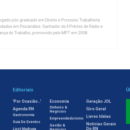
vogado pós-graduado em Direito e Processo Trabalhista.
ndados em Psicanálise. Ganhador do II Prêmio de Rádio e
nça do Trabalho, promovido pelo MPT em 2008.
Editoriais
Ú
'Por Ocasião…'
Economia
Geração JOL
Dinheiro &
Agenda RN
Giro Geral
Negócios
Gastronomia
Livres Idéias
Empreendedorismo
Guia De Eventos
Notícias Gerais
Gestão &
Do RN
Liszt Madruga
Negócios