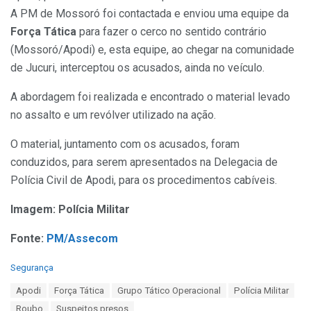
A PM de Mossoró foi contactada e enviou uma equipe da
Força Tática
para fazer o cerco no sentido contrário
(Mossoró/Apodi) e, esta equipe, ao chegar na comunidade
de Jucuri, interceptou os acusados, ainda no veículo.
A abordagem foi realizada e encontrado o material levado
no assalto e um revólver utilizado na ação.
O material, juntamento com os acusados, foram
conduzidos, para serem apresentados na Delegacia de
Polícia Civil de Apodi, para os procedimentos cabíveis.
Imagem: Polícia Militar
Fonte:
PM/Assecom
C
Segurança
a
T
Apodi
Força Tática
Grupo Tático Operacional
Polícia Militar
t
a
e
Roubo
Suspeitos presos