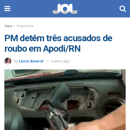
Capa
Segurança
PM detém três acusados de
roubo em Apodi/RN
by
Lúcio Amaral
5 anos ago