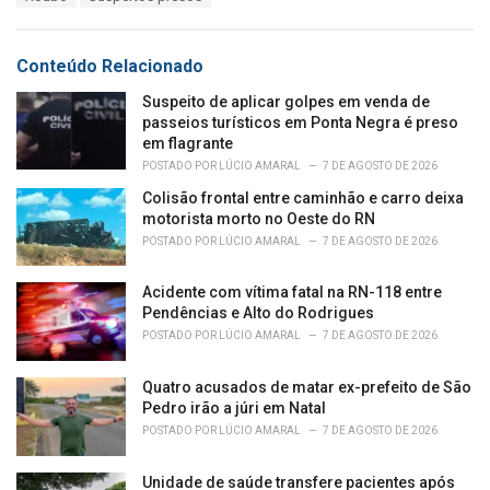
g
g
s
o
:
r
Conteúdo Relacionado
i
e
Suspeito de aplicar golpes em venda de
s
passeios turísticos em Ponta Negra é preso
:
em flagrante
POSTADO POR
LÚCIO AMARAL
7 DE AGOSTO DE 2026
Colisão frontal entre caminhão e carro deixa
motorista morto no Oeste do RN
POSTADO POR
LÚCIO AMARAL
7 DE AGOSTO DE 2026
Acidente com vítima fatal na RN-118 entre
Pendências e Alto do Rodrigues
POSTADO POR
LÚCIO AMARAL
7 DE AGOSTO DE 2026
Quatro acusados de matar ex-prefeito de São
Pedro irão a júri em Natal
POSTADO POR
LÚCIO AMARAL
7 DE AGOSTO DE 2026
Unidade de saúde transfere pacientes após