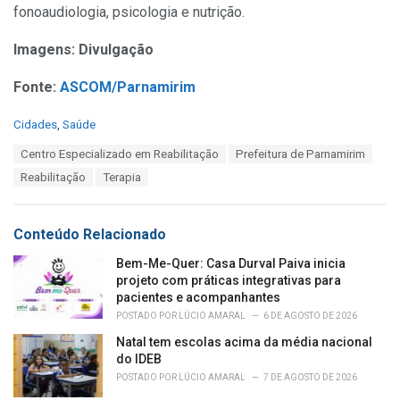
fonoaudiologia, psicologia e nutrição.
Imagens: Divulgação
Fonte:
ASCOM/Parnamirim
C
Cidades
,
Saúde
a
T
Centro Especializado em Reabilitação
Prefeitura de Parnamirim
t
a
e
Reabilitação
Terapia
g
g
s
o
:
r
Conteúdo Relacionado
i
e
Bem-Me-Quer: Casa Durval Paiva inicia
s
projeto com práticas integrativas para
:
pacientes e acompanhantes
POSTADO POR
LÚCIO AMARAL
6 DE AGOSTO DE 2026
Natal tem escolas acima da média nacional
do IDEB
POSTADO POR
LÚCIO AMARAL
7 DE AGOSTO DE 2026