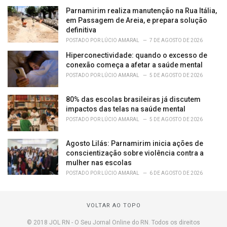
Parnamirim realiza manutenção na Rua Itália,
em Passagem de Areia, e prepara solução
definitiva
POSTADO POR
LÚCIO AMARAL
7 DE AGOSTO DE 2026
Hiperconectividade: quando o excesso de
conexão começa a afetar a saúde mental
POSTADO POR
LÚCIO AMARAL
5 DE AGOSTO DE 2026
80% das escolas brasileiras já discutem
impactos das telas na saúde mental
POSTADO POR
LÚCIO AMARAL
5 DE AGOSTO DE 2026
Agosto Lilás: Parnamirim inicia ações de
conscientização sobre violência contra a
mulher nas escolas
POSTADO POR
LÚCIO AMARAL
6 DE AGOSTO DE 2026
VOLTAR AO TOPO
© 2018 JOL RN - O Seu Jornal Online do RN. Todos os direitos