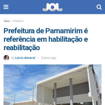
Capa
Cidades
Prefeitura de Parnamirim é
referência em habilitação e
reabilitação
by
Lúcio Amaral
5 anos ago