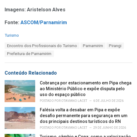
Imagens: Aristelson Alves
Fonte:
ASCOM/Parnamirim
C
Turismo
a
T
Encontro dos Profissionais do Turismo
Parnamirim
Pirangi
t
a
e
Prefeitura de Parnamirim
g
g
s
o
:
r
Conteúdo Relacionado
i
e
Cobrança por estacionamento em Pipa chega
s
ao Ministério Público e expõe disputa pelo
:
uso do espaço público
POSTADO POR
OTAVIANO LACET
6 DE JULHO DE 2026
Falésia volta a desabar em Pipa e expõe
desafio permanente para segurança em um
dos principais destinos turísticos do RN
POSTADO POR
OTAVIANO LACET
29 DE JUNHO DE 2026
Turismo, câmbio e Copa: como a valorização