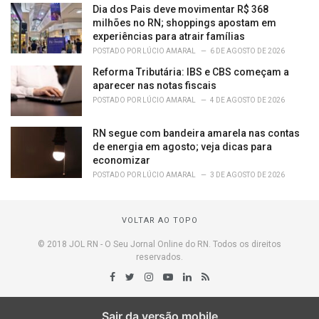
Dia dos Pais deve movimentar R$ 368
milhões no RN; shoppings apostam em
experiências para atrair famílias
POSTADO POR
LÚCIO AMARAL
6 DE AGOSTO DE 2026
Reforma Tributária: IBS e CBS começam a
aparecer nas notas fiscais
POSTADO POR
LÚCIO AMARAL
4 DE AGOSTO DE 2026
RN segue com bandeira amarela nas contas
de energia em agosto; veja dicas para
economizar
POSTADO POR
LÚCIO AMARAL
3 DE AGOSTO DE 2026
VOLTAR AO TOPO
© 2018 JOL RN - O Seu Jornal Online do RN. Todos os direitos
reservados.
Sair da versão mobile