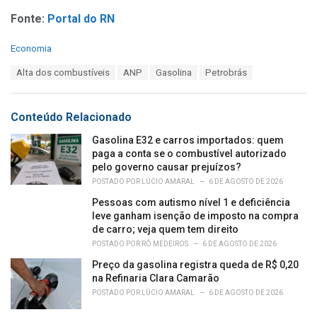
Fonte:
Portal do RN
C
Economia
a
T
Alta dos combustíveis
ANP
Gasolina
Petrobrás
t
a
e
g
g
s
o
Conteúdo Relacionado
:
r
i
Gasolina E32 e carros importados: quem
e
paga a conta se o combustível autorizado
s
pelo governo causar prejuízos?
:
POSTADO POR
LÚCIO AMARAL
6 DE AGOSTO DE 2026
Pessoas com autismo nível 1 e deficiência
leve ganham isenção de imposto na compra
de carro; veja quem tem direito
POSTADO POR
RÔ MEDEIROS
6 DE AGOSTO DE 2026
Preço da gasolina registra queda de R$ 0,20
na Refinaria Clara Camarão
POSTADO POR
LÚCIO AMARAL
6 DE AGOSTO DE 2026