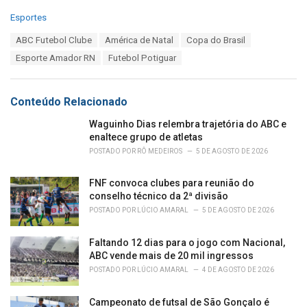
C
Esportes
a
T
ABC Futebol Clube
América de Natal
Copa do Brasil
t
a
e
Esporte Amador RN
Futebol Potiguar
g
g
s
o
:
r
Conteúdo Relacionado
i
e
Waguinho Dias relembra trajetória do ABC e
s
enaltece grupo de atletas
:
POSTADO POR
RÔ MEDEIROS
5 DE AGOSTO DE 2026
FNF convoca clubes para reunião do
conselho técnico da 2ª divisão
POSTADO POR
LÚCIO AMARAL
5 DE AGOSTO DE 2026
Faltando 12 dias para o jogo com Nacional,
ABC vende mais de 20 mil ingressos
POSTADO POR
LÚCIO AMARAL
4 DE AGOSTO DE 2026
Campeonato de futsal de São Gonçalo é