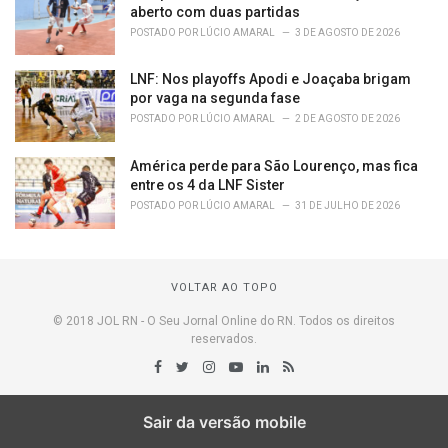
aberto com duas partidas
POSTADO POR
LÚCIO AMARAL
3 DE AGOSTO DE 2026
LNF: Nos playoffs Apodi e Joaçaba brigam
por vaga na segunda fase
POSTADO POR
LÚCIO AMARAL
2 DE AGOSTO DE 2026
América perde para São Lourenço, mas fica
entre os 4 da LNF Sister
POSTADO POR
LÚCIO AMARAL
31 DE JULHO DE 2026
VOLTAR AO TOPO
© 2018 JOL RN - O Seu Jornal Online do RN. Todos os direitos
reservados.
Sair da versão mobile