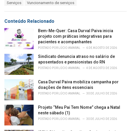
e
Serviços
Vuncionamento de serviços
g
g
s
o
:
r
Conteúdo Relacionado
i
e
Bem-Me-Quer: Casa Durval Paiva inicia
s
projeto com práticas integrativas para
:
pacientes e acompanhantes
POSTADO POR
LÚCIO AMARAL
6 DE AGOSTO DE 2026
Sindicato denuncia atraso no salário de
aposentados e pensionistas do RN
POSTADO POR
LÚCIO AMARAL
4 DE AGOSTO DE 2026
Casa Durval Paiva mobiliza campanha por
doações de itens essenciais
POSTADO POR
LÚCIO AMARAL
30 DE JULHO DE 2026
Projeto “Meu Pai Tem Nome” chega a Natal
neste sábado (1)
POSTADO POR
LÚCIO AMARAL
30 DE JULHO DE 2026