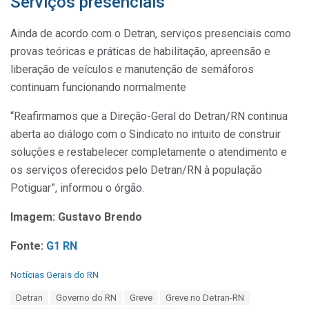
Serviços presenciais
Ainda de acordo com o Detran, serviços presenciais como
provas teóricas e práticas de habilitação, apreensão e
liberação de veículos e manutenção de semáforos
continuam funcionando normalmente
“Reafirmamos que a Direção-Geral do Detran/RN continua
aberta ao diálogo com o Sindicato no intuito de construir
soluções e restabelecer completamente o atendimento e
os serviços oferecidos pelo Detran/RN à população
Potiguar”, informou o órgão.
Imagem: Gustavo Brendo
Fonte:
G1 RN
C
Notícias Gerais do RN
a
T
Detran
Governo do RN
Greve
Greve no Detran-RN
t
a