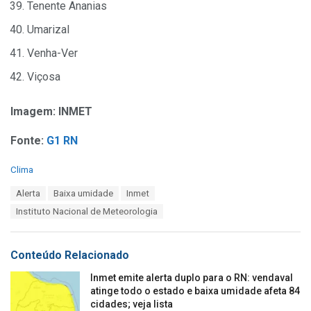
Tenente Ananias
Umarizal
Venha-Ver
Viçosa
Imagem: INMET
Fonte:
G1 RN
C
Clima
a
T
Alerta
Baixa umidade
Inmet
t
a
e
Instituto Nacional de Meteorologia
g
g
s
o
:
r
Conteúdo Relacionado
i
e
Inmet emite alerta duplo para o RN: vendaval
s
atinge todo o estado e baixa umidade afeta 84
:
cidades; veja lista