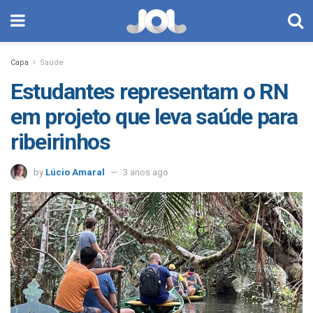
Capa
Saúde
Estudantes representam o RN
em projeto que leva saúde para
ribeirinhos
by
Lúcio Amaral
3 anos ago