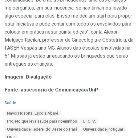
me perguntou, em sua inocência, se não tínhamos levado
algo especial para elas. E isso me deu um start para propor
esta iniciativa e pude contar com todos os envolvidos para
colocar em prática nesta quinta edição”, conta Alexon
Melgaço Racilan, professor de Ginecologia e Obstetrícia, da
FASEH Vespasiano MG. Alunos das escolas envolvidas na
5ª Missão já estão arrecadando os brinquedos que serão
entregues às crianças.
Imagem: Divulgação
Fonte: assessoria de Comunicação/UnP
C
Saúde
a
T
Navio Hospital Escola Abaré
t
a
e
Projeto que leva saúde para ribeirinhos
UFOPA
g
g
s
Universidade Federal do Oeste do Pará
Universidade Potiguar
o
:
r
UNP