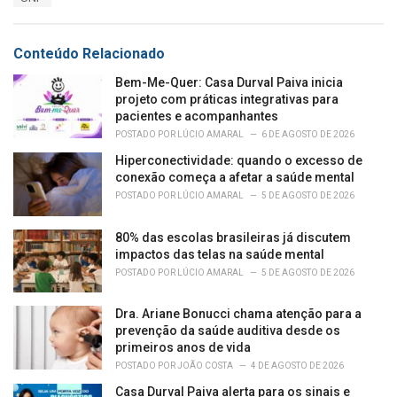
i
e
s
Conteúdo Relacionado
:
Bem-Me-Quer: Casa Durval Paiva inicia
projeto com práticas integrativas para
pacientes e acompanhantes
POSTADO POR
LÚCIO AMARAL
6 DE AGOSTO DE 2026
Hiperconectividade: quando o excesso de
conexão começa a afetar a saúde mental
POSTADO POR
LÚCIO AMARAL
5 DE AGOSTO DE 2026
80% das escolas brasileiras já discutem
impactos das telas na saúde mental
POSTADO POR
LÚCIO AMARAL
5 DE AGOSTO DE 2026
Dra. Ariane Bonucci chama atenção para a
prevenção da saúde auditiva desde os
primeiros anos de vida
POSTADO POR
JOÃO COSTA
4 DE AGOSTO DE 2026
Casa Durval Paiva alerta para os sinais e