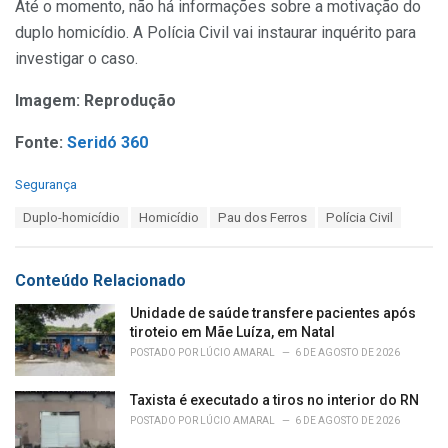
Até o momento, não há informações sobre a motivação do
duplo homicídio. A Polícia Civil vai instaurar inquérito para
investigar o caso.
Imagem: Reprodução
Fonte:
Seridó 360
C
Segurança
a
T
Duplo-homicídio
Homicídio
Pau dos Ferros
Polícia Civil
t
a
e
g
g
s
o
Conteúdo Relacionado
:
r
i
Unidade de saúde transfere pacientes após
e
tiroteio em Mãe Luíza, em Natal
s
POSTADO POR
LÚCIO AMARAL
6 DE AGOSTO DE 2026
:
Taxista é executado a tiros no interior do RN
POSTADO POR
LÚCIO AMARAL
6 DE AGOSTO DE 2026