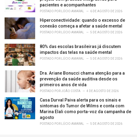
pacientes e acompanhantes
POSTADO POR
LÚCIO AMARAL
6 DE AGOSTO DE 2026
Hiperconectividade: quando o excesso de
conexão começa a afetar a saúde mental
POSTADO POR
LÚCIO AMARAL
5 DE AGOSTO DE 2026
80% das escolas brasileiras já discutem
impactos das telas na saúde mental
POSTADO POR
LÚCIO AMARAL
5 DE AGOSTO DE 2026
Dra. Ariane Bonucci chama atenção para a
prevenção da saúde auditiva desde os
primeiros anos de vida
POSTADO POR
JOÃO COSTA
4 DE AGOSTO DE 2026
Casa Durval Paiva alerta para os sinais e
sintomas do Tumor de Wilms e conta com
Marina Elali como porta-voz da campanha de
agosto
POSTADO POR
LÚCIO AMARAL
5 DE AGOSTO DE 2026