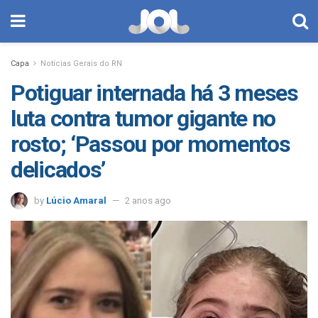
Capa
Notícias Gerais do RN
Potiguar internada há 3 meses
luta contra tumor gigante no
rosto; ‘Passou por momentos
delicados’
by
Lúcio Amaral
2 anos ago