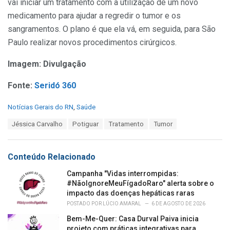
vai iniciar um tratamento com a utilização de um novo
medicamento para ajudar a regredir o tumor e os
sangramentos. O plano é que ela vá, em seguida, para São
Paulo realizar novos procedimentos cirúrgicos.
Imagem: Divulgação
Fonte:
Seridó 360
C
Notícias Gerais do RN
,
Saúde
a
T
Jéssica Carvalho
Potiguar
Tratamento
Tumor
t
a
e
g
g
s
o
Conteúdo Relacionado
:
r
i
Campanha "Vidas interrompidas:
e
#NãoIgnoreMeuFígadoRaro" alerta sobre o
s
impacto das doenças hepáticas raras
:
POSTADO POR
LÚCIO AMARAL
6 DE AGOSTO DE 2026
Bem-Me-Quer: Casa Durval Paiva inicia
projeto com práticas integrativas para