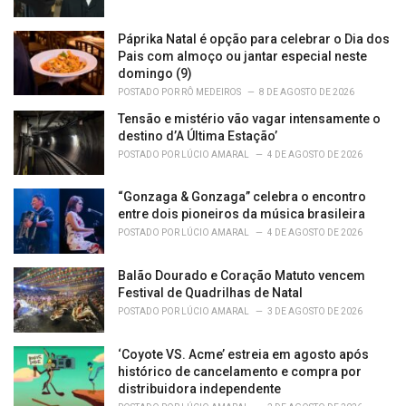
Páprika Natal é opção para celebrar o Dia dos
Pais com almoço ou jantar especial neste
domingo (9)
POSTADO POR
RÔ MEDEIROS
8 DE AGOSTO DE 2026
Tensão e mistério vão vagar intensamente o
destino d’A Última Estação’
POSTADO POR
LÚCIO AMARAL
4 DE AGOSTO DE 2026
“Gonzaga & Gonzaga” celebra o encontro
entre dois pioneiros da música brasileira
POSTADO POR
LÚCIO AMARAL
4 DE AGOSTO DE 2026
Balão Dourado e Coração Matuto vencem
Festival de Quadrilhas de Natal
POSTADO POR
LÚCIO AMARAL
3 DE AGOSTO DE 2026
‘Coyote VS. Acme’ estreia em agosto após
histórico de cancelamento e compra por
distribuidora independente