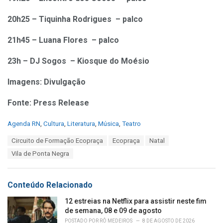
20h25 – Tiquinha Rodrigues – palco
21h45 – Luana Flores – palco
23h – DJ Sogos – Kiosque do Moésio
Imagens: Divulgação
Fonte: Press Release
C
Agenda RN
,
Cultura
,
Literatura
,
Música
,
Teatro
a
T
Circuito de Formação Ecopraça
Ecopraça
Natal
t
a
e
Vila de Ponta Negra
g
g
s
o
:
r
Conteúdo Relacionado
i
e
12 estreias na Netflix para assistir neste fim
s
de semana, 08 e 09 de agosto
:
POSTADO POR
RÔ MEDEIROS
8 DE AGOSTO DE 2026