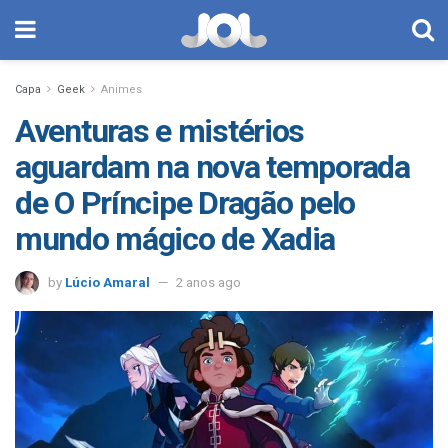
Capa
Geek
Animes
Aventuras e mistérios
aguardam na nova temporada
de O Príncipe Dragão pelo
mundo mágico de Xadia
by
Lúcio Amaral
2 anos ago