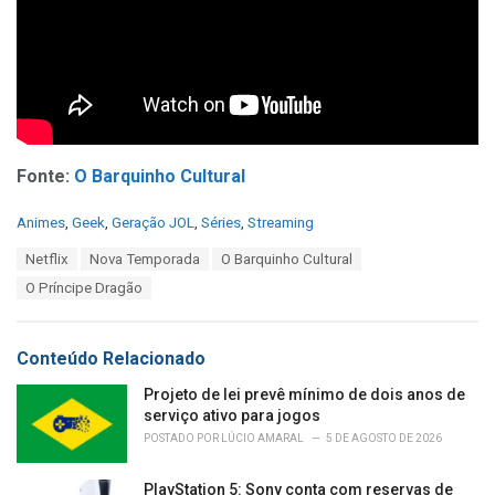
Fonte:
O Barquinho Cultural
C
Animes
,
Geek
,
Geração JOL
,
Séries
,
Streaming
a
T
Netflix
Nova Temporada
O Barquinho Cultural
t
a
e
O Príncipe Dragão
g
g
s
o
:
r
Conteúdo Relacionado
i
e
Projeto de lei prevê mínimo de dois anos de
s
serviço ativo para jogos
:
POSTADO POR
LÚCIO AMARAL
5 DE AGOSTO DE 2026
PlayStation 5: Sony conta com reservas de