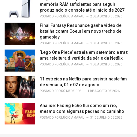
memória RAM suficientes para seguir
produzindo o console até o início de 2027
POSTADO POR
LÚCIO AMARAL
2 DE AGOSTO DE 2026
Final Fantasy Resonance ganha video de
batalha contra Coeurl em novo trecho de
gameplay
POSTADO POR
LÚCIO AMARAL
1 DE AGOSTO DE 2026
‘Lego One Piece’ estreia em setembro e traz
uma releitura divertida da série da Netflix
POSTADO POR
LÚCIO AMARAL
1 DE AGOSTO DE 2026
11 estreias na Netflix para assistir neste fim
de semana, 01 e 02 de agosto
POSTADO POR
RÔ MEDEIROS
1 DE AGOSTO DE 2026
Análise: Fading Echo flui como um rio,
mesmo com algumas pedras no caminho
POSTADO POR
LÚCIO AMARAL
31 DE JULHO DE 2026