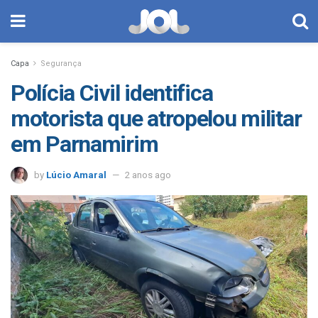
Capa
Segurança
Polícia Civil identifica
motorista que atropelou militar
em Parnamirim
by
Lúcio Amaral
2 anos ago