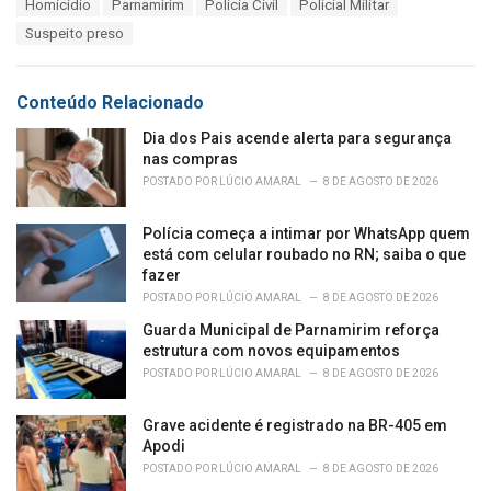
T
Homicídio
Parnamirim
Polícia Civil
Policial Militar
t
a
e
Suspeito preso
g
g
s
o
:
r
Conteúdo Relacionado
i
e
Dia dos Pais acende alerta para segurança
s
nas compras
:
POSTADO POR
LÚCIO AMARAL
8 DE AGOSTO DE 2026
Polícia começa a intimar por WhatsApp quem
está com celular roubado no RN; saiba o que
fazer
POSTADO POR
LÚCIO AMARAL
8 DE AGOSTO DE 2026
Guarda Municipal de Parnamirim reforça
estrutura com novos equipamentos
POSTADO POR
LÚCIO AMARAL
8 DE AGOSTO DE 2026
Grave acidente é registrado na BR-405 em
Apodi
POSTADO POR
LÚCIO AMARAL
8 DE AGOSTO DE 2026