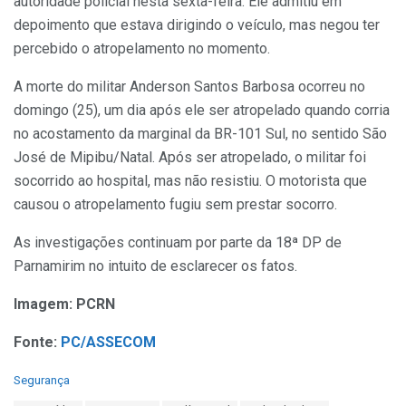
autoridade policial nesta sexta-feira. Ele admitiu em
depoimento que estava dirigindo o veículo, mas negou ter
percebido o atropelamento no momento.
A morte do militar Anderson Santos Barbosa ocorreu no
domingo (25), um dia após ele ser atropelado quando corria
no acostamento da marginal da BR-101 Sul, no sentido São
José de Mipibu/Natal. Após ser atropelado, o militar foi
socorrido ao hospital, mas não resistiu. O motorista que
causou o atropelamento fugiu sem prestar socorro.
As investigações continuam por parte da 18ª DP de
Parnamirim no intuito de esclarecer os fatos.
Imagem: PCRN
Fonte:
PC/ASSECOM
C
Segurança
a