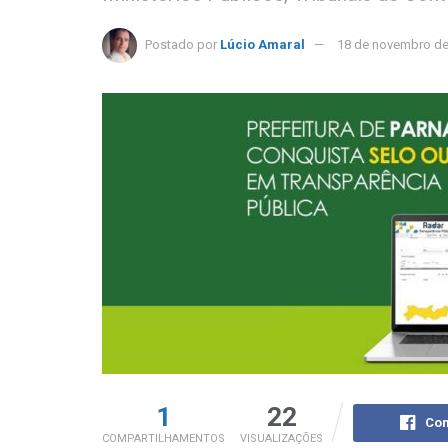
Postado por
Lúcio Amaral
18 de novembro de
1
22
Com
COMPARTILHAMENTOS
VISUALIZAÇÕES