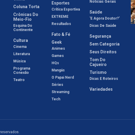
Notícias Gerais
Esportes
Coluna Torta
Crítica Esportiva
Saúde
Crônicas Do
EXTREME
'E Agora Doutor?'
Meio-Fio
Resultados
Esquina Do
Dicas De Saúde
Continente
Fato & Fé
Segurança
Cultura
Geek
Sem Categoria
Cinema
Animes
Seus Direitos
Literatura
Games
Tom Do
Música
HQs
Cajueiro
Programa
Mangás
Turismo
Conexão
O Papai Nerd
Dicas E Roteiros
Teatro
Séries
Variedades
Streaming
Tech
 reservados.