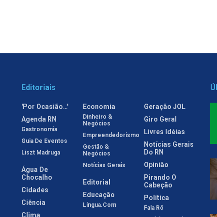
Editoriais
Ú
'Por Ocasião…'
Economia
Geração JOL
Dinheiro &
Agenda RN
Giro Geral
Negócios
Gastronomia
Livres Idéias
Empreendedorismo
Guia De Eventos
Notícias Gerais
Gestão &
Do RN
Liszt Madruga
Negócios
Opinião
Notícias Gerais
Água De
Chocalho
Pirando O
Editorial
Cabeção
Cidades
Educação
Política
Ciência
Língua.com
Fala Rô
Clima