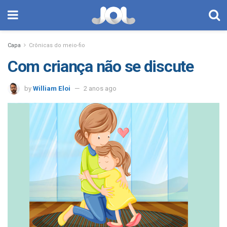
Capa
Crônicas do meio-fio
Com criança não se discute
by
William Eloi
2 anos ago