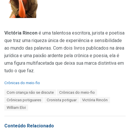
Victória Rincon
é uma talentosa escritora, jurista e poetisa
que traz uma riqueza única de experiência e sensibilidade
ao mundo das palavras. Com dois livros publicados na área
jurídica e uma paixão ardente pela crônica e poesia, ela é
uma figura multifacetada que deixa sua marca distintiva em
tudo o que faz.
C
Crônicas do meio-fio
a
T
Com criança não se discute
Crônicas do meio-fio
t
a
e
Crônicas potiguares
Cronista potiguar
Victória Rincón
g
g
s
William Eloi
o
:
r
i
e
Conteúdo Relacionado
s