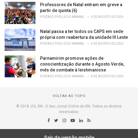
Professores de Natal entram em greve a
partir de quinta (6)
POSTADO POR
LÚCIO AMARAL
4 DE AGOSTO DE 2026
Natal passa a ter todos os CAPS em sede
própria com reabertura da unidade III Leste
POSTADO POR
LÚCIO AMARAL
4 DE AGOSTO DE 2026
Parnamirim promove ações de
conscientização durante o Agosto Verde,
mês de combate à leishmaniose
POSTADO POR
LÚCIO AMARAL
4 DE AGOSTO DE 2026
VOLTAR AO TOPO
© 2018 JOL RN - O Seu Jornal Online do RN. Todos os direitos
reservados.
Sair da versão mobile