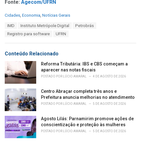
Fonte:
Agecom/UFRN
C
Cidades
,
Economia
,
Notícias Gerais
a
T
IMD
Instituto Metrópole Digital
Petrobrás
t
a
e
Registro para software
UFRN
g
g
s
o
:
r
Conteúdo Relacionado
i
e
Reforma Tributária: IBS e CBS começam a
s
aparecer nas notas fiscais
:
POSTADO POR
LÚCIO AMARAL
4 DE AGOSTO DE 2026
Centro Abraçar completa três anos e
Prefeitura anuncia melhorias no atendimento
POSTADO POR
LÚCIO AMARAL
5 DE AGOSTO DE 2026
Agosto Lilás: Parnamirim promove ações de
conscientização e proteção às mulheres
POSTADO POR
LÚCIO AMARAL
5 DE AGOSTO DE 2026