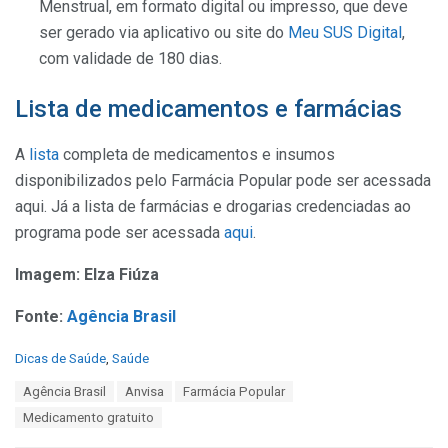
Menstrual, em formato digital ou impresso, que deve
ser gerado via aplicativo ou site do
Meu SUS Digital
,
com validade de 180 dias.
Lista de medicamentos e farmácias
A
lista
completa de medicamentos e insumos
disponibilizados pelo Farmácia Popular pode ser acessada
aqui. Já a lista de farmácias e drogarias credenciadas
ao
programa pode ser acessada
aqui
.
Imagem: Elza Fiúza
Fonte:
Agência Brasil
C
Dicas de Saúde
,
Saúde
a
T
Agência Brasil
Anvisa
Farmácia Popular
t
a
e
Medicamento gratuito
g
g
s
o