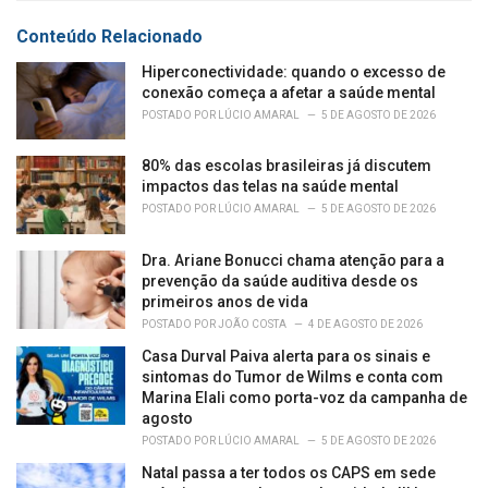
:
r
Conteúdo Relacionado
i
e
Hiperconectividade: quando o excesso de
s
conexão começa a afetar a saúde mental
:
POSTADO POR
LÚCIO AMARAL
5 DE AGOSTO DE 2026
80% das escolas brasileiras já discutem
impactos das telas na saúde mental
POSTADO POR
LÚCIO AMARAL
5 DE AGOSTO DE 2026
Dra. Ariane Bonucci chama atenção para a
prevenção da saúde auditiva desde os
primeiros anos de vida
POSTADO POR
JOÃO COSTA
4 DE AGOSTO DE 2026
Casa Durval Paiva alerta para os sinais e
sintomas do Tumor de Wilms e conta com
Marina Elali como porta-voz da campanha de
agosto
POSTADO POR
LÚCIO AMARAL
5 DE AGOSTO DE 2026
Natal passa a ter todos os CAPS em sede