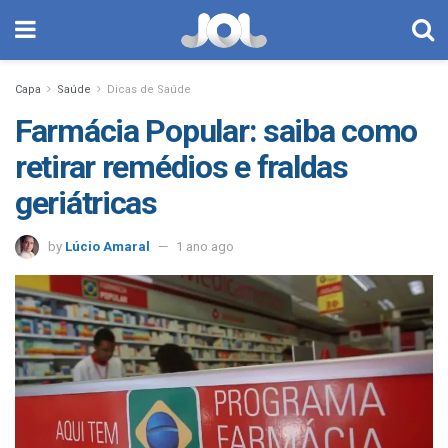
Capa
Saúde
Dicas de Saúde
Farmácia Popular: saiba como
retirar remédios e fraldas
geriátricas
by
Lúcio Amaral
1 ano ago